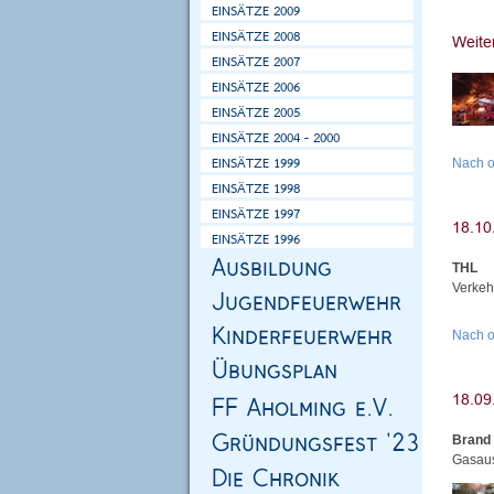
Nach 
THL
Verkeh
Nach 
Brand 
Gasaus