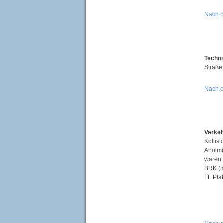
Nach 
Techni
Straße
Nach 
Verkeh
Kollis
Aholmi
waren 
BRK (m
FF Plat