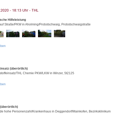
sche Hilfeleistung
uf Straße/PKW in Aholming/Probstschwaig, Probstschwaigstraße
oben
nsatz (überörtlich)
stoffeinsatz/THL Chemie PKW/LKW in Winzer, St2125
oben
(überörtlich)
e hohe Personenzahl/Krankenhaus in Deggendorf/Mainkofen, Bezirksklinikum