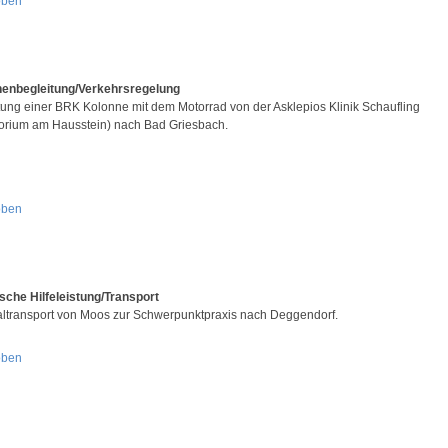
oben
enbegleitung/Verkehrsregelung
tung einer BRK Kolonne mit dem Motorrad von der Asklepios Klinik Schaufling
orium am Hausstein) nach Bad Griesbach.
oben
sche Hilfeleistung/Transport
altransport von Moos zur Schwerpunktpraxis nach Deggendorf.
oben