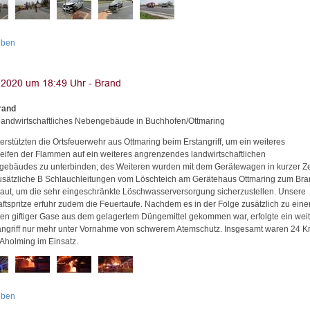
oben
rand
landwirtschaftliches Nebengebäude in Buchhofen/Ottmaring
erstützten die Ortsfeuerwehr aus Ottmaring beim Erstangriff, um ein weiteres
eifen der Flammen auf ein weiteres angrenzendes landwirtschaftlichen
ebäudes zu unterbinden; des Weiteren wurden mit dem Gerätewagen in kurzer Ze
usätzliche B Schlauchleitungen vom Löschteich am Gerätehaus Ottmaring zum Bra
aut, um die sehr eingeschränkte Löschwasserversorgung sicherzustellen. Unsere
aftspritze erfuhr zudem die Feuertaufe. Nachdem es in der Folge zusätzlich zu ein
ten giftiger Gase aus dem gelagertem Düngemittel gekommen war, erfolgte ein weit
ngriff nur mehr unter Vornahme von schwerem Atemschutz. Insgesamt waren 24 Kr
 Aholming im Einsatz.
oben