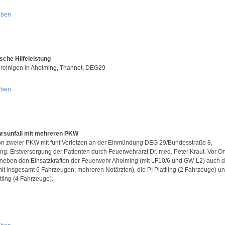
oben
sche Hilfeleistung
 reinigen in Aholming, Thannet, DEG29
oben
rsunfall mit mehreren PKW
ion zweier PKW mit fünf Verletzen an der Einmündung DEG 29/Bundesstraße 8,
ng. Erstversorgung der Patienten durch Feuerwehrarzt Dr. med. Peter Kraut. Vor Or
neben den Einsatzkräften der Feuerwehr Aholming (mit LF10/6 und GW-L2) auch 
it insgesamt 6 Fahrzeugen; mehreren Notärzten), die PI Plattling (2 Fahrzeuge) un
tling (4 Fahrzeuge).