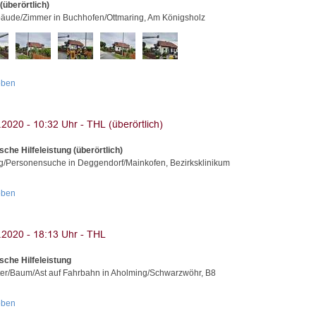
(überörtlich)
äude/Zimmer in Buchhofen/Ottmaring, Am Königsholz
oben
sche Hilfeleistung (überörtlich)
g/Personensuche in Deggendorf/Mainkofen, Bezirksklinikum
oben
sche Hilfeleistung
er/Baum/Ast auf Fahrbahn in Aholming/Schwarzwöhr, B8
oben