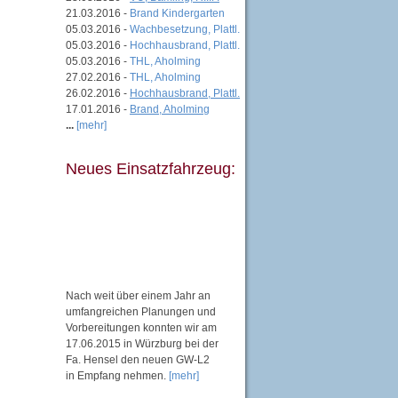
21.03.2016 -
Brand Kindergarten
05.03.2016 -
Wachbesetzung, Plattl.
05.03.2016 -
Hochhausbrand, Plattl.
05.03.2016 -
THL, Aholming
27.02.2016 -
THL, Aholming
26.02.2016 -
Hochhausbrand, Plattl.
17.01.2016 -
Brand, Aholming
...
[mehr]
Neues Einsatzfahrzeug:
Nach weit über einem Jahr an
umfangreichen Planungen und
Vorbereitungen konnten wir am
17.06.2015 in Würzburg bei der
Fa. Hensel den neuen GW-L2
in Empfang nehmen.
[mehr]