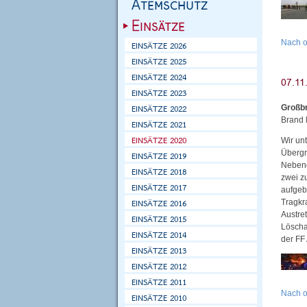
Nach 
Großb
Brand 
Wir unt
Übergr
Nebeng
zwei z
aufgeb
Tragkr
Austre
Löscha
der FF
Nach 