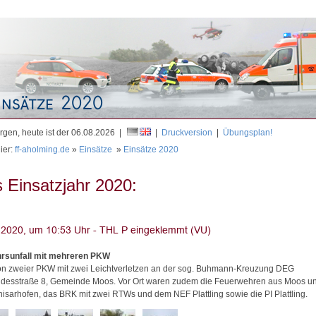
Mit
gen, heute ist der 06.08.2026 |
|
Druckversion
|
Übungsplan!
ier:
ff-aholming.de
»
Einsätze
»
Einsätze 2020
 Einsatzjahr 2020:
rsunfall mit mehreren PKW
ion zweier PKW mit zwei Leichtverletzen an der sog. Buhmann-Kreuzung DEG
desstraße 8, Gemeinde Moos. Vor Ort waren zudem die Feuerwehren aus Moos u
isarhofen, das BRK mit zwei RTWs und dem NEF Plattling sowie die PI Plattling.