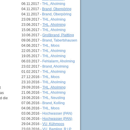
06.11.2017 -
THL, Aholming
04.11.2017 -
Brand, Oberpöring
04.11.2017 -
Brand, Oberpöring
23.09.2017 -
THL, Aholming
23.06.2017 -
THL, Aholming
15.06.2017 -
THL, Aholming
10.06.2017 -
Großbrand, Plattling
09.06.2017 -
Brand, Tabertshausen
04.06.2017 -
THL, Moos
22.05.2017 -
THL, Aholming
19.05.2017 -
THL, Aholming
06.03.2017 -
Fehlalarm, Aholming
23.02.2017 -
Brand, Aholming
01.02.2017 -
THL, Aholming
27.12.2016 -
THL, Moos
23.10.2016 -
THL, Aholming
29.09.2016 -
THL, Aholming
t
21.06.2016 -
THL, Aholming
das
19.06.2016 -
THL, Neusling
d die
07.06.2016 -
Brand, Kolling
04.06.2016 -
THL, Moos
03.06.2016 -
Hochwasser (PAN)
02.06.2016 -
Hochwasser (PAN)
29.04.2016 -
VU, Kühmoos
23.03.2016 -
VU, Bamling, R.I.P.