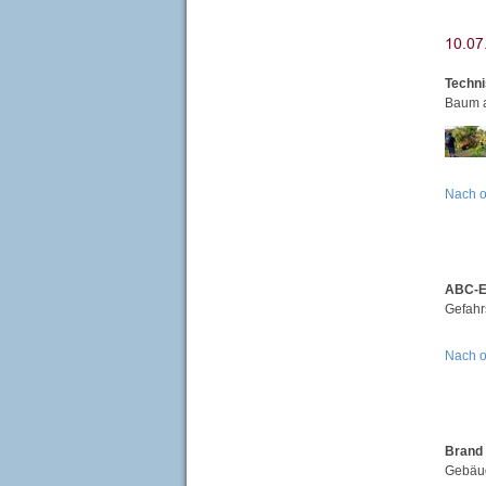
Techni
Baum a
Nach 
ABC-Ei
Gefahr
Nach 
Brand 
Gebäud