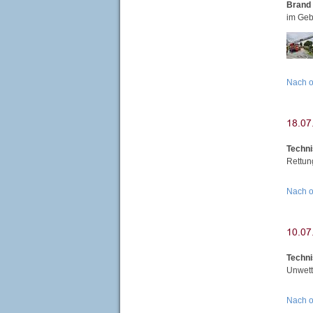
Brand 
im Geb
Nach 
Techni
Rettun
Nach 
Techni
Unwett
Nach 