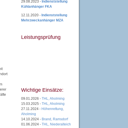
29.08.2023 -
Indienststellung
Kühlanhänger FKA
12.11.2020 -
Indienststellung
Mehrzweckanhänger MZA
Leistungsprüfung
it
ndort
em
Wichtige Einsätze:
erer
äfte
09.01.2026 -
THL, Aholming
15.03.2025 -
THL, Aholming
27.11.2024 -
Höhenrettung,
Aholming
14.10.2024 -
Brand, Ramsdorf
01.06.2024 -
THL, Niederalteich