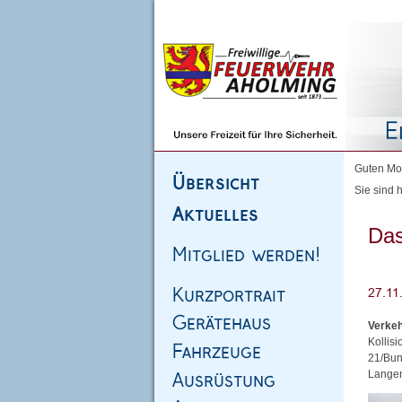
Homepage
|
Sitemap
|
Impressum
|
Kontakt
Guten Mor
Sie sind h
Das
Verkeh
Kollis
21/Bun
Langen