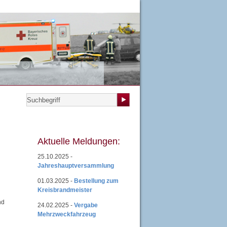
teilungen
|
Übungsplan
|
Mitgliedsantrag
|
Login
Aktuelle Meldungen:
25.10.2025 -
Jahreshauptversammlung
01.03.2025 -
Bestellung zum
Kreisbrandmeister
nd
24.02.2025 -
Vergabe
Mehrzweckfahrzeug