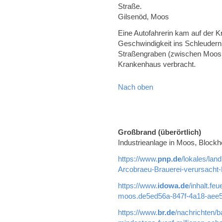
Straße.
Gilsenöd, Moos
Eine Autofahrerin kam auf der 
Geschwindigkeit ins Schleudern
Straßengraben (zwischen Moos 
Krankenhaus verbracht.
Nach oben
Großbrand (überörtlich)
Industrieanlage in Moos, Blockh
https://www.
pnp.de
/lokales/lan
Arcobraeu-Brauerei-verursacht
https://www.
idowa.de
/inhalt.fe
moos.de5ed56a-847f-4a18-aee5
https://www.
br.de
/nachrichten/b