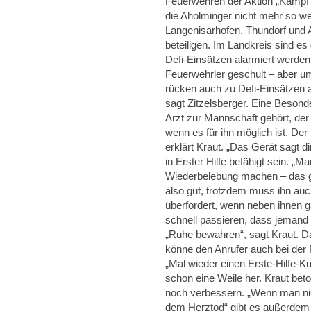
Feuerwehren der Aktion „Kamp
die Aholminger nicht mehr so we
Langenisarhofen, Thundorf und 
beteiligen. Im Landkreis sind e
Defi-Einsätzen alarmiert werden k
Feuerwehrler geschult – aber um
rücken auch zu Defi-Einsätzen 
sagt Zitzelsberger. Eine Besonde
Arzt zur Mannschaft gehört, der
wenn es für ihn möglich ist. Der
erklärt Kraut. „Das Gerät sagt d
in Erster Hilfe befähigt sein. 
Wiederbelebung machen – das geh
also gut, trotzdem muss ihn auc
überfordert, wenn neben ihnen 
schnell passieren, dass jemand n
„Ruhe bewahren“, sagt Kraut. Da
könne den Anrufer auch bei der R
„Mal wieder einen Erste-Hilfe-Ku
schon eine Weile her. Kraut be
noch verbessern. „Wenn man nic
dem Herztod“ gibt es außerdem d