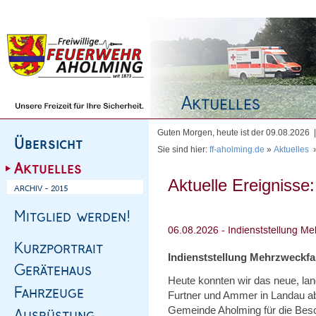
Homepage
|
Sitemap
|
Impressum
|
Kontakt
Guten Morgen, heute ist der 09.08.2026
Sie sind hier:
ff-aholming.de
»
Aktuelles
Aktuelle Ereignisse:
Indienststellung Mehrzweckf
Heute konnten wir das neue, l
Furtner und Ammer in Landau abh
Gemeinde Aholming für die Bes