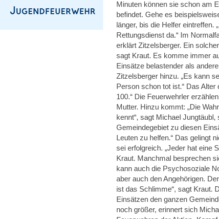
Minuten können sie schon am Ei
befindet. Gehe es beispielswei
länger, bis die Helfer eintreffen
Rettungsdienst da.“ Im Normalfa
erklärt Zitzelsberger. Ein solch
sagt Kraut. Es komme immer auf 
Einsätze belastender als andere.
Zitzelsberger hinzu. „Es kann se
Person schon tot ist.“ Das Alter 
100.“ Die Feuerwehrler erzählen
Mutter. Hinzu kommt: „Die Wahrs
kennt“, sagt Michael Jungtäubl,
Gemeindegebiet zu diesen Einsä
Leuten zu helfen.“ Das gelingt n
sei erfolgreich. „Jeder hat eine 
Kraut. Manchmal besprechen sic
kann auch die Psychosoziale No
aber auch den Angehörigen. Denn
ist das Schlimme“, sagt Kraut. 
Einsätzen den ganzen Gemeindeb
noch größer, erinnert sich Mich