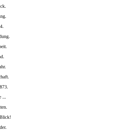
ick.
ng.
4.
ldung.
eit.
nd.
ahr.
haft.
1873.
 ...
ten.
Blick!
der.