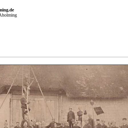
ming.de
 Aholming