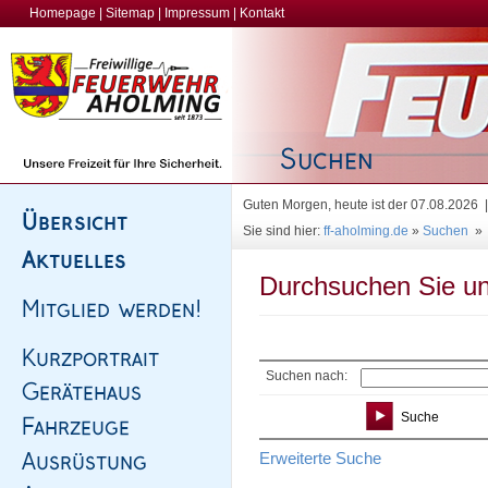
Homepage
|
Sitemap
|
Impressum
|
Kontakt
Guten Morgen, heute ist der 07.08.2026
Sie sind hier:
ff-aholming.de
»
Suchen
»
Durchsuchen Sie un
Suchen nach:
Erweiterte Suche