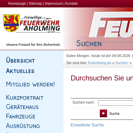
Homepage
|
Sitemap
|
Impressum
|
Kontakt
Guten Morgen, heute ist der 09.08.2026
Sie sind hier:
ff-aholming.de
»
Suchen
»
Durchsuchen Sie un
Suchen nach:
Erweiterte Suche