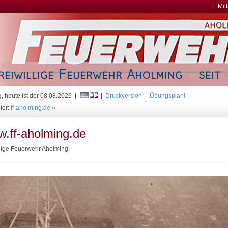
Mit
, heute ist der 08.08.2026 |
|
Druckversion
|
Übungsplan!
ier:
ff-aholming.de
»
.ff-aholming.de
llige Feuerwehr Aholming!