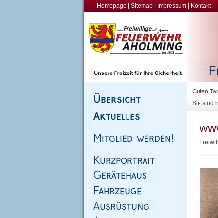
Homepage
|
Sitemap
|
Impressum
|
Kontakt
Guten Tag
Sie sind h
www
Freiwi