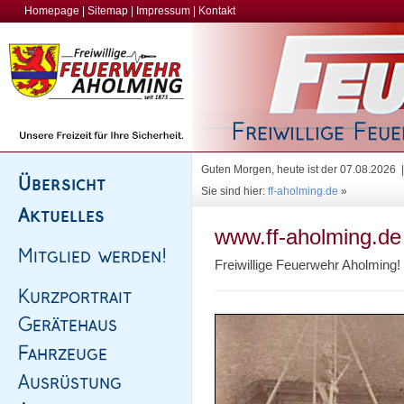
Homepage
|
Sitemap
|
Impressum
|
Kontakt
Guten Morgen, heute ist der 07.08.2026
Sie sind hier:
ff-aholming.de
»
www.ff-aholming.de
Freiwillige Feuerwehr Aholming!