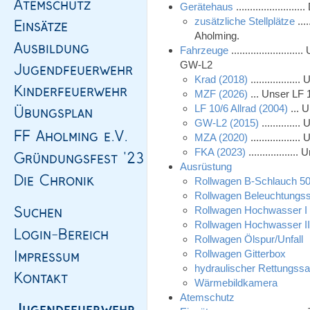
Gerätehaus
..................
zusätzliche Stellplätze
...
Aholming.
Fahrzeuge
....................
GW-L2
Krad (2018)
...............
MZF (2026)
... Unser LF 
LF 10/6 Allrad (2004)
... 
GW-L2 (2015)
...........
MZA (2020)
..............
FKA (2023)
..............
Ausrüstung
Rollwagen B-Schlauch 5
Rollwagen Beleuchtungs
Rollwagen Hochwasser I
Rollwagen Hochwasser I
Rollwagen Ölspur/Unfall
Rollwagen Gitterbox
hydraulischer Rettungssa
Wärmebildkamera
Atemschutz