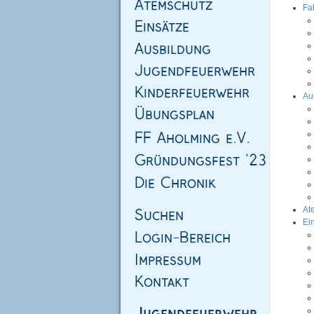
Fa
Au
At
Ei