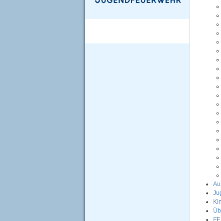
Au
Ju
Ki
Üb
FF