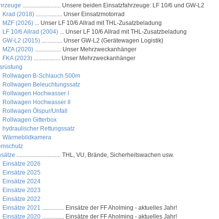
hrzeuge
.......................... Unsere beiden Einsatzfahrzeuge: LF 10/6 und GW-L2
Krad (2018)
.................. Unser Einsatzmotorrad
MZF (2026)
... Unser LF 10/6 Allrad mit THL-Zusatzbeladung
LF 10/6 Allrad (2004)
... Unser LF 10/6 Allrad mit THL-Zusatzbeladung
GW-L2 (2015)
.............. Unser GW-L2 (Gerätewagen Logistik)
MZA (2020)
.................. Unser Mehrzweckanhänger
FKA (2023)
.................. Unser Mehrzweckanhänger
srüstung
Rollwagen B-Schlauch 500m
Rollwagen Beleuchtungssatz
Rollwagen Hochwasser I
Rollwagen Hochwasser II
Rollwagen Ölspur/Unfall
Rollwagen Gitterbox
hydraulischer Rettungssatz
Wärmebildkamera
emschutz
nsätze
.............................. THL, VU, Brände, Sicherheitswachen usw.
Einsätze 2026
Einsätze 2025
Einsätze 2024
Einsätze 2023
Einsätze 2022
Einsätze 2021
............... Einsätze der FF Aholming - aktuelles Jahr!
Einsätze 2020
............... Einsätze der FF Aholming - aktuelles Jahr!