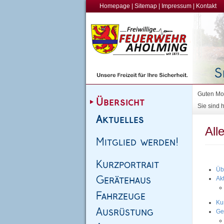
Homepage
|
Sitemap
|
Impressum
|
Kontakt
Guten Mor
Sie sind h
All
Üb
Ak
Kur
Ge