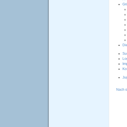
Gr
Di
Su
Lo
Im
Ko
Ju
Nach 