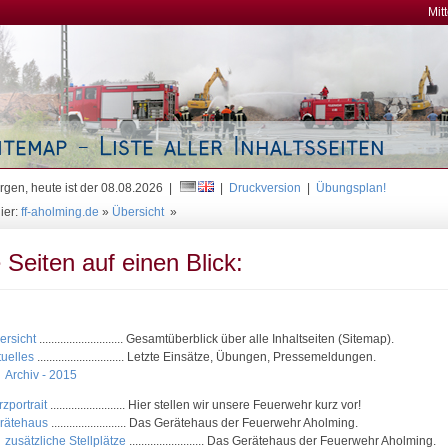
Mit
gen, heute ist der 08.08.2026 |
|
Druckversion
|
Übungsplan!
ier:
ff-aholming.de
»
Übersicht
»
e Seiten auf einen Blick:
ersicht
............................ Gesamtüberblick über alle Inhaltseiten (Sitemap).
tuelles
............................. Letzte Einsätze, Übungen, Pressemeldungen.
Archiv - 2015
zportrait
......................... Hier stellen wir unsere Feuerwehr kurz vor!
rätehaus
......................... Das Gerätehaus der Feuerwehr Aholming.
zusätzliche Stellplätze
......................... Das Gerätehaus der Feuerwehr Aholming.