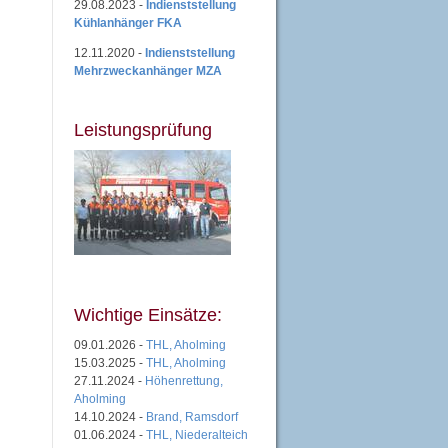
29.08.2023 -
Indienststellung
Kühlanhänger FKA
12.11.2020 -
Indienststellung
Mehrzweckanhänger MZA
Leistungsprüfung
Wichtige Einsätze:
09.01.2026 -
THL, Aholming
15.03.2025 -
THL, Aholming
27.11.2024 -
Höhenrettung,
Aholming
14.10.2024 -
Brand, Ramsdorf
01.06.2024 -
THL, Niederalteich