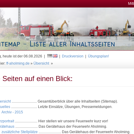
Mit
, heute ist der 06.08.2026 |
|
Druckversion
|
Übungsplan!
ier:
ff-aholming.de
»
Übersicht
»
e Seiten auf einen Blick:
ersicht
............................ Gesamtüberblick über alle Inhaltseiten (Sitemap).
tuelles
............................. Letzte Einsätze, Übungen, Pressemeldungen.
Archiv - 2015
zportrait
......................... Hier stellen wir unsere Feuerwehr kurz vor!
rätehaus
......................... Das Gerätehaus der Feuerwehr Aholming.
zusätzliche Stellplätze
......................... Das Gerätehaus der Feuerwehr Aholming.