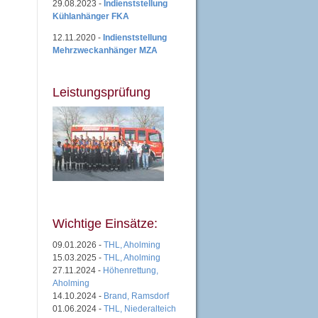
29.08.2023 -
Indienststellung
Kühlanhänger FKA
12.11.2020 -
Indienststellung
Mehrzweckanhänger MZA
Leistungsprüfung
Wichtige Einsätze:
09.01.2026 -
THL, Aholming
15.03.2025 -
THL, Aholming
27.11.2024 -
Höhenrettung,
Aholming
14.10.2024 -
Brand, Ramsdorf
01.06.2024 -
THL, Niederalteich