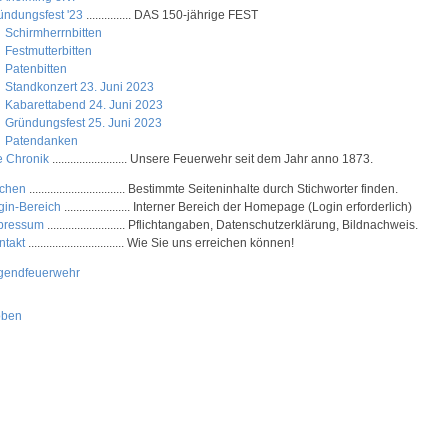
ündungsfest '23
............... DAS 150-jährige FEST
Schirmherrnbitten
Festmutterbitten
Patenbitten
Standkonzert 23. Juni 2023
Kabarettabend 24. Juni 2023
Gründungsfest 25. Juni 2023
Patendanken
e Chronik
......................... Unsere Feuerwehr seit dem Jahr anno 1873.
chen
................................ Bestimmte Seiteninhalte durch Stichworter finden.
gin-Bereich
...................... Interner Bereich der Homepage (Login erforderlich)
pressum
.......................... Pflichtangaben, Datenschutzerklärung, Bildnachweis.
ntakt
................................ Wie Sie uns erreichen können!
gendfeuerwehr
oben