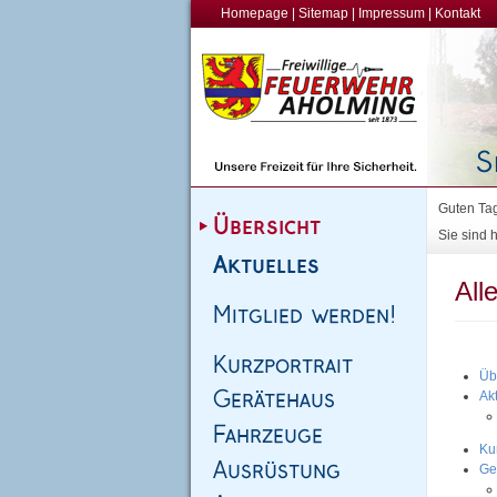
Homepage
|
Sitemap
|
Impressum
|
Kontakt
Guten Tag
Sie sind h
All
Üb
Ak
Kur
Ge