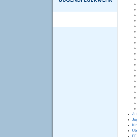
Au
Ju
Ki
Üb
FF