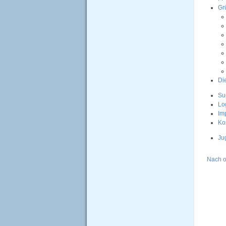
Gr
Di
Su
Lo
Im
Ko
Ju
Nach 