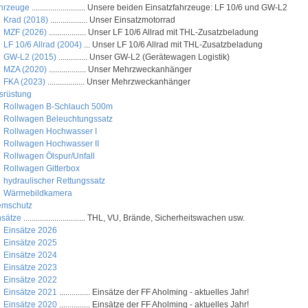
hrzeuge
.......................... Unsere beiden Einsatzfahrzeuge: LF 10/6 und GW-L2
Krad (2018)
.................. Unser Einsatzmotorrad
MZF (2026)
.................. Unser LF 10/6 Allrad mit THL-Zusatzbeladung
LF 10/6 Allrad (2004)
... Unser LF 10/6 Allrad mit THL-Zusatzbeladung
GW-L2 (2015)
.............. Unser GW-L2 (Gerätewagen Logistik)
MZA (2020)
.................. Unser Mehrzweckanhänger
FKA (2023)
.................. Unser Mehrzweckanhänger
srüstung
Rollwagen B-Schlauch 500m
Rollwagen Beleuchtungssatz
Rollwagen Hochwasser I
Rollwagen Hochwasser II
Rollwagen Ölspur/Unfall
Rollwagen Gitterbox
hydraulischer Rettungssatz
Wärmebildkamera
emschutz
nsätze
.............................. THL, VU, Brände, Sicherheitswachen usw.
Einsätze 2026
Einsätze 2025
Einsätze 2024
Einsätze 2023
Einsätze 2022
Einsätze 2021
............... Einsätze der FF Aholming - aktuelles Jahr!
Einsätze 2020
............... Einsätze der FF Aholming - aktuelles Jahr!