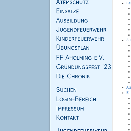
Fa
Au
At
Ei