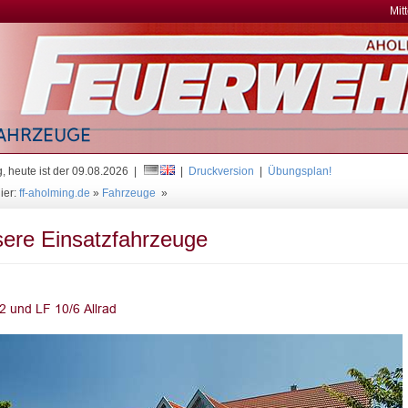
Mit
, heute ist der 09.08.2026 |
|
Druckversion
|
Übungsplan!
ier:
ff-aholming.de
»
Fahrzeuge
»
ere Einsatzfahrzeuge