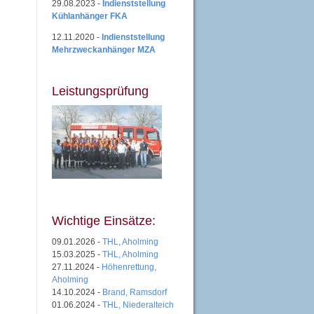
29.08.2023 -
Indienststellung
Kühlanhänger FKA
12.11.2020 -
Indienststellung
Mehrzweckanhänger MZA
Leistungsprüfung
Wichtige Einsätze:
09.01.2026 -
THL, Aholming
15.03.2025 -
THL, Aholming
27.11.2024 -
Höhenrettung,
Aholming
14.10.2024 -
Brand, Ramsdorf
01.06.2024 -
THL, Niederalteich