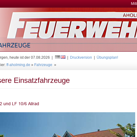
Mit
gen, heute ist der 07.08.2026 |
|
Druckversion
|
Übungsplan!
ier:
ff-aholming.de
»
Fahrzeuge
»
ere Einsatzfahrzeuge