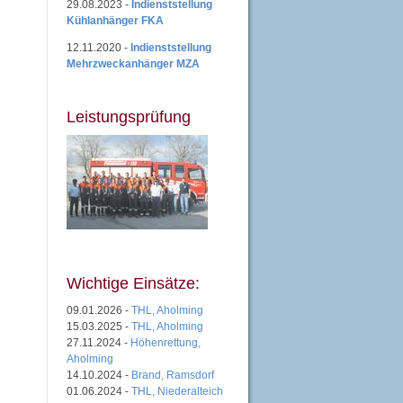
29.08.2023 -
Indienststellung
Kühlanhänger FKA
12.11.2020 -
Indienststellung
Mehrzweckanhänger MZA
Leistungsprüfung
Wichtige Einsätze:
09.01.2026 -
THL, Aholming
15.03.2025 -
THL, Aholming
27.11.2024 -
Höhenrettung,
Aholming
14.10.2024 -
Brand, Ramsdorf
01.06.2024 -
THL, Niederalteich