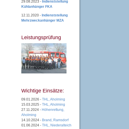
29.08.2023 -
Indienststellung
Kühlanhänger FKA
12.11.2020 -
Indienststellung
Mehrzweckanhänger MZA
Leistungsprüfung
Wichtige Einsätze:
09.01.2026 -
THL, Aholming
15.03.2025 -
THL, Aholming
27.11.2024 -
Höhenrettung,
Aholming
14.10.2024 -
Brand, Ramsdorf
01.06.2024 -
THL, Niederalteich