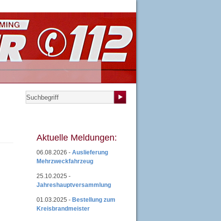
teilungen
|
Übungsplan
|
Mitgliedsantrag
|
Login
Aktuelle Meldungen:
06.08.2026 -
Auslieferung
Mehrzweckfahrzeug
25.10.2025 -
Jahreshauptversammlung
01.03.2025 -
Bestellung zum
Kreisbrandmeister