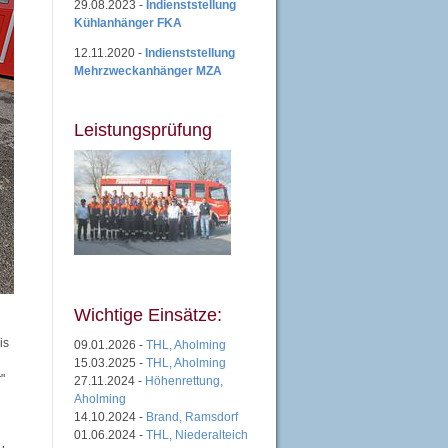
29.08.2023 -
Indienststellung
Kühlanhänger FKA
12.11.2020 -
Indienststellung
Mehrzweckanhänger MZA
Leistungsprüfung
Wichtige Einsätze:
is
09.01.2026 -
THL, Aholming
15.03.2025 -
THL, Aholming
"
27.11.2024 -
Höhenrettung,
Aholming
14.10.2024 -
Brand, Ramsdorf
01.06.2024 -
THL, Niederalteich