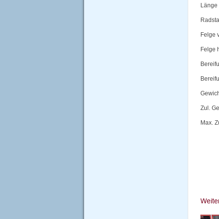
Länge 
Radst
Felge 
Felge 
Bereif
Bereif
Gewich
Zul. G
Max. Z