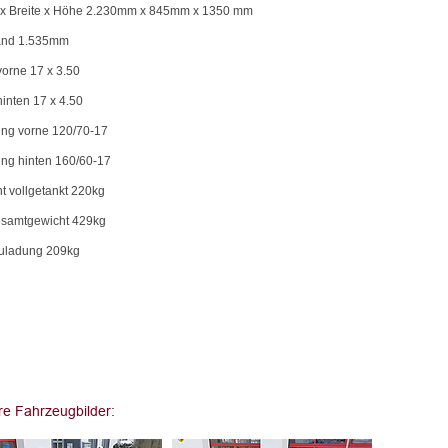
x Breite x Höhe 2.230mm x 845mm x 1350 mm
and 1.535mm
vorne 17 x 3.50
hinten 17 x 4.50
ung vorne 120/70-17
ung hinten 160/60-17
t vollgetankt 220kg
esamtgewicht 429kg
uladung 209kg