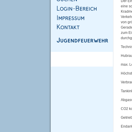
Der Ei
eine s
Kradme
Verkeh
von gr
Gerade
zum Ei
durchg
Techni
Hubra
max. L
Höchst
Verbra
Tankinh
Abgas
CO2 ko
Getrie
Endant