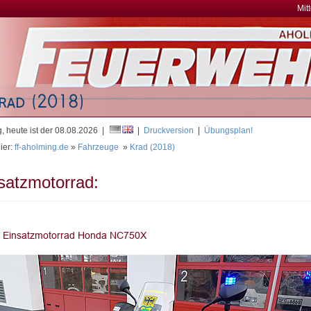
Mit
, heute ist der 08.08.2026 |
|
Druckversion
|
Übungsplan!
ier:
ff-aholming.de
»
Fahrzeuge
»
Krad (2018)
satzmotorrad: