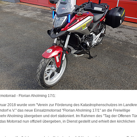
zmotorrad - Florian Aholming 17/1:
ruar 2018 wurde vom "Verein zur Förderung des Katastrophenschutzes im Landkre
dorf e.V." das neue Einsatzmotorrad "Florian Aholming 17/1" an die Freiwillige
ehr Aholming übergeben und dort stationiert. Im Rahmen des "Tag der Offenen Tür
as Motorrad nun offiziell übergeben, in Dienst gestellt und erhielt den kirchlichen
.