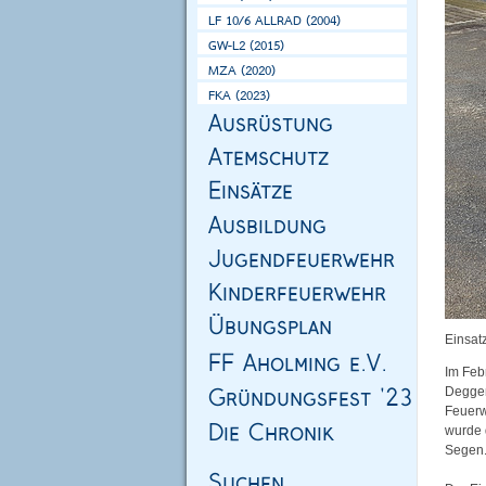
Einsat
Im Feb
Deggen
Feuerw
wurde d
Segen