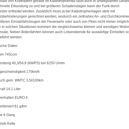
nsatz von Krafträdern gerade im Katastrophenfall lässt auch in unwegsamen Gelä
chnelle Erkundung zu und bei größeren Schadenslagen kann der Funk durch
lder entlastet werden. Zusätzlich muss ja bei Katastrophenlagen stets mit
rsbehinderungen gerechnet werden, wodurch ein zeitnahes An- und Durchkomme
ößeren Einsatzfahrzeugen der Feuerwehr oder auch von Pkws nicht immer möglich 
 in solchen Situationen kommen die vergleichsweise kleinen und wendigen Motor
nsatz. Neben Botenfahrten können auch Lotsendienste für auswärtige Einheiten sc
eführt werden.
sche Daten:
um 745ccm
eistung 40,3/54,8 (kW/PS) bei 6250 U/min
geschwindigkeit 170km/h
uch gem. WMTC 3,5l/100km
alt 14,1 Liter
verhalten EURO 4
mbiniert 81 g/km
be 6 Gang
rieb Kette