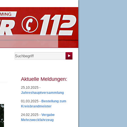
teilungen
|
Übungsplan
|
Mitgliedsantrag
|
Login
Aktuelle Meldungen:
25.10.2025 -
Jahreshauptversammlung
01.03.2025 -
Bestellung zum
Kreisbrandmeister
24.02.2025 -
Vergabe
Mehrzweckfahrzeug