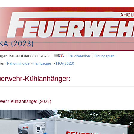
Mit
gen, heute ist der 06.08.2026 |
|
Druckversion
|
Übungsplan!
ier:
ff-aholming.de
»
Fahrzeuge
»
FKA (2023)
erwehr-Kühlanhänger: