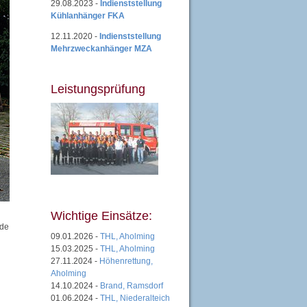
29.08.2023 -
Indienststellung
Kühlanhänger FKA
12.11.2020 -
Indienststellung
Mehrzweckanhänger MZA
Leistungsprüfung
Wichtige Einsätze:
rde
09.01.2026 -
THL, Aholming
15.03.2025 -
THL, Aholming
27.11.2024 -
Höhenrettung,
Aholming
14.10.2024 -
Brand, Ramsdorf
01.06.2024 -
THL, Niederalteich