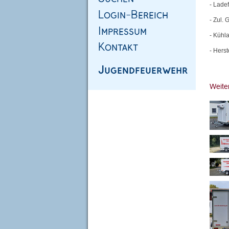
- Lade
- Zul.
- Kühl
- Hers