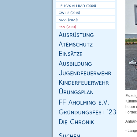
Es zei
Kühlmö
heuer 
Förder
Anhäng
- Län