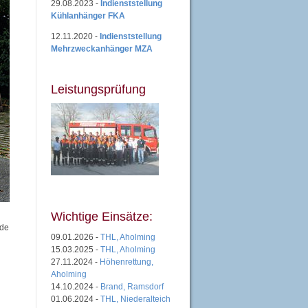
29.08.2023 -
Indienststellung
Kühlanhänger FKA
12.11.2020 -
Indienststellung
Mehrzweckanhänger MZA
Leistungsprüfung
Wichtige Einsätze:
rde
09.01.2026 -
THL, Aholming
15.03.2025 -
THL, Aholming
27.11.2024 -
Höhenrettung,
Aholming
14.10.2024 -
Brand, Ramsdorf
01.06.2024 -
THL, Niederalteich