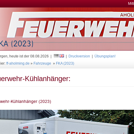
Mit
gen, heute ist der 08.08.2026 |
|
Druckversion
|
Übungsplan!
ier:
ff-aholming.de
»
Fahrzeuge
»
FKA (2023)
erwehr-Kühlanhänger: