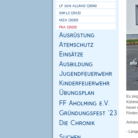
Es zei
Kühlmö
heuer 
Förder
Anhäng
- Län