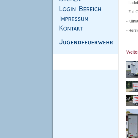
- Lade
- Zul.
- Kühl
- Hers