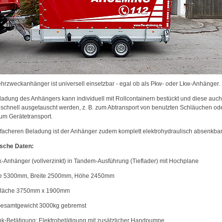
hrzweckanhänger ist universell einsetzbar - egal ob als Pkw- oder Lkw-Anhänger.
ladung des Anhängers kann individuell mit Rollcontainern bestückt und diese auch
 schnell ausgetauscht werden, z. B. zum Abtransport von benutzten Schläuchen od
um Gerätetransport.
nfacheren Beladung ist der Anhänger zudem komplett elektrohydraulisch absenkbar
sche Daten:
-Anhänger (vollverzinkt) in Tandem-Ausführung (Tieflader) mit Hochplane
ge 5300mm, Breite 2500mm, Höhe 2450mm
efläche 3750mm x 1900mm
 Gesamtgewicht 3000kg gebremst
nk-Betätigung: Elektrobetätigung mit zusätzlicher Handpumpe,