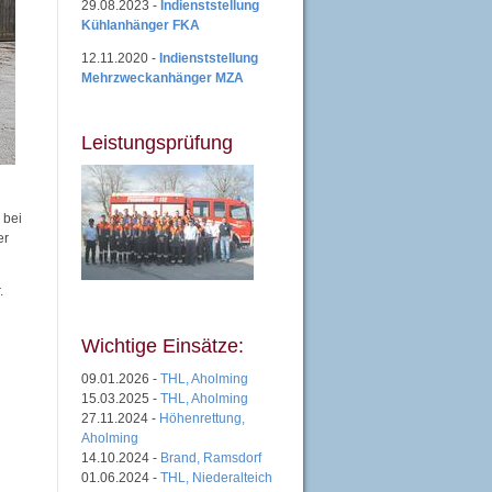
29.08.2023 -
Indienststellung
Kühlanhänger FKA
12.11.2020 -
Indienststellung
Mehrzweckanhänger MZA
Leistungsprüfung
 bei
er
.
Wichtige Einsätze:
09.01.2026 -
THL, Aholming
15.03.2025 -
THL, Aholming
27.11.2024 -
Höhenrettung,
Aholming
14.10.2024 -
Brand, Ramsdorf
01.06.2024 -
THL, Niederalteich