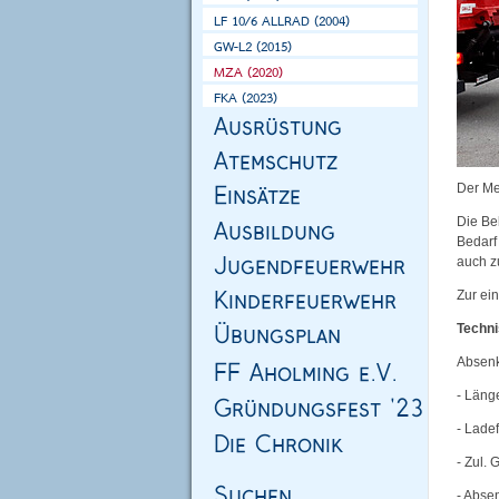
Der Me
Die Be
Bedarf
auch z
Zur ei
Techni
Absenk
- Län
- Lad
- Zul.
- Abse