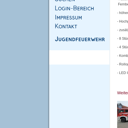
Fernbe
- höhe
- Hoch
- zusä
- 8 St
- 4 St
- Komb
- Roll
- LED 