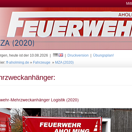
Mit
gen, heute ist der 10.08.2026 |
|
Druckversion
|
Übungsplan!
ier:
ff-aholming.de
»
Fahrzeuge
»
MZA (2020)
rzweckanhänger: