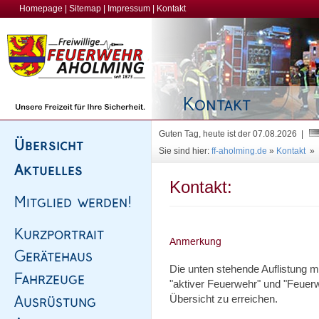
Homepage
|
Sitemap
|
Impressum
|
Kontakt
Guten Tag, heute ist der 07.08.2026 |
Sie sind hier:
ff-aholming.de
»
Kontakt
»
Kontakt:
Die unten stehende Auflistung 
"aktiver Feuerwehr" und "Feuerw
Übersicht zu erreichen.