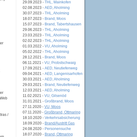
29.09.2023 -
THL, Mainkofen
02.08.2023 -
AED, Aholming
30.07.2023 -
THL, Aholming
18.07.2023 -
Brand, Moos
15.07.2023 -
Brand, Tabertshausen
29.06.2023 -
THL, Aholming
23.03.2023 -
THL, Aholming
02.02.2023 -
THL, Aholming
er
01.03.2022 -
VU, Aholming
05.02.2022 -
THL, Aholming
28.12.2021 -
Brand, Moos
06.11.2021 -
VU, Probstschwaig
17.09.2021 -
AED, Neutiefenweg
09.04.2021 -
AED, Langenisarhofen
30.03.2021 -
AED, Aholming
29.03.2021 -
Brand, Neutiefenweg
12.03.2021 -
AED, Aholming
er
11.02.2021 -
VU, Gilsenöd
 "Web
31.01.2021 -
Großbrand, Moos
27.11.2020 -
VU, Moos
07.11.2020 -
Großbrand, Ottmaring
tras /
18.10.2020 -
Verkehrsabsicherung
18.09.2020 -
Brand/Austritt Gas
24.08.2020 -
Personensuche
18.07.2020 -
Brand, Ottmaring
mum