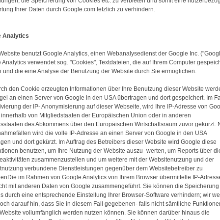
llungen, die Speicherung von Cookies etc. zu verbieten und somit eine nutzerbez
tung Ihrer Daten durch Google.com letzlich zu verhindern.
 Analytics
Website benutzt Google Analytics, einen Webanalysedienst der Google Inc. ("Googl
 Analytics verwendet sog. "Cookies", Textdateien, die auf Ihrem Computer gespeic
 und die eine Analyse der Benutzung der Website durch Sie ermöglichen.
rch den Cookie erzeugten Informationen über Ihre Benutzung dieser Website werd
gel an einen Server von Google in den USA übertragen und dort gespeichert. Im Fa
tivierung der IP- Anonymisierung auf dieser Webseite, wird Ihre IP-Adresse von Go
 innerhalb von Mitgliedstaaten der Europäischen Union oder in anderen
gsstaaten des Abkommens über den Europäischen Wirtschaftsraum zuvor gekürzt. 
nahmefällen wird die volle IP-Adresse an einen Server von Google in den USA
agen und dort gekürzt. Im Auftrag des Betreibers dieser Website wird Google diese
ationen benutzen, um Ihre Nutzung der Website auszu- werten, um Reports über di
eaktivitäten zusammenzustellen und um weitere mit der Websitenutzung und der
etnutzung verbundene Dienstleistungen gegenüber dem Websitebetreiber zu
genDie im Rahmen von Google Analytics von Ihrem Browser übermittelte IP-Adress
icht mit anderen Daten von Google zusammengeführt. Sie können die Speicherung
s durch eine entsprechende Einstellung Ihrer Browser-Software verhindern; wir w
doch darauf hin, dass Sie in diesem Fall gegebenen- falls nicht sämtliche Funktione
 Website vollumfänglich werden nutzen können. Sie können darüber hinaus die