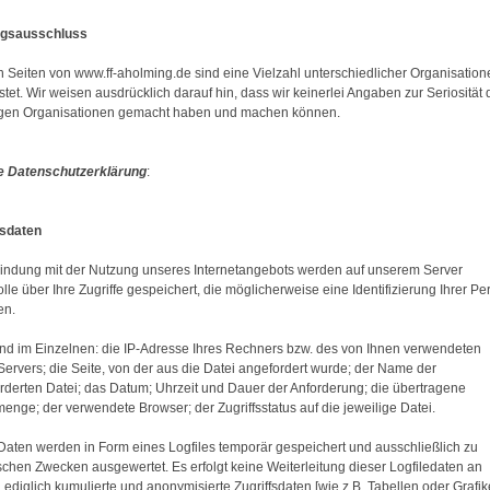
ngsausschluss
n Seiten von www.ff-aholming.de sind eine Vielzahl unterschiedlicher Organisation
stet. Wir weisen ausdrücklich darauf hin, dass wir keinerlei Angaben zur Seriosität 
igen Organisationen gemacht haben und machen können.
e Datenschutzerklärung
:
fsdaten
bindung mit der Nutzung unseres Internetangebots werden auf unserem Server
lle über Ihre Zugriffe gespeichert, die möglicherweise eine Identifizierung Ihrer Pe
en.
ind im Einzelnen: die IP-Adresse Ihres Rechners bzw. des von Ihnen verwendeten
Servers; die Seite, von der aus die Datei angefordert wurde; der Name der
rderten Datei; das Datum; Uhrzeit und Dauer der Anforderung; die übertragene
enge; der verwendete Browser; der Zugriffsstatus auf die jeweilige Datei.
Daten werden in Form eines Logfiles temporär gespeichert und ausschließlich zu
tischen Zwecken ausgewertet. Es erfolgt keine Weiterleitung dieser Logfiledaten an
 Lediglich kumulierte und anonymisierte Zugriffsdaten [wie z.B. Tabellen oder Grafik