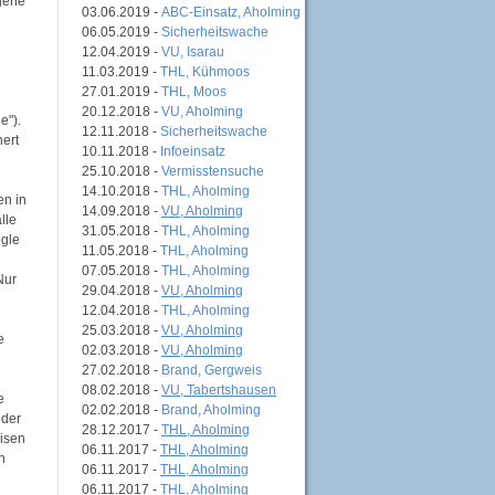
ogene
03.06.2019 -
ABC-Einsatz, Aholming
06.05.2019 -
Sicherheitswache
12.04.2019 -
VU, Isarau
11.03.2019 -
THL, Kühmoos
27.01.2019 -
THL, Moos
20.12.2018 -
VU, Aholming
e").
12.11.2018 -
Sicherheitswache
hert
10.11.2018 -
Infoeinsatz
25.10.2018 -
Vermisstensuche
14.10.2018 -
THL, Aholming
en in
14.09.2018 -
VU, Aholming
lle
31.05.2018 -
THL, Aholming
ogle
11.05.2018 -
THL, Aholming
07.05.2018 -
THL, Aholming
Nur
29.04.2018 -
VU, Aholming
12.04.2018 -
THL, Aholming
25.03.2018 -
VU, Aholming
e
02.03.2018 -
VU, Aholming
27.02.2018 -
Brand, Gergweis
08.02.2018 -
VU, Tabertshausen
e
02.02.2018 -
Brand, Aholming
 der
28.12.2017 -
THL, Aholming
eisen
06.11.2017 -
THL, Aholming
n
06.11.2017 -
THL, Aholming
06.11.2017 -
THL, Aholming