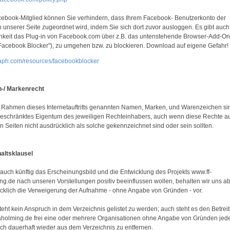
cebook-Mitglied können Sie verhindern, dass Ihrem Facebook- Benutzerkonto der
 unserer Seite zugeordnet wird, indem Sie sich dort zuvor ausloggen. Es gibt auch
hkeit das Plug-in von Facebook.com über z.B. das untenstehende Browser-Add-On
"Facebook Blocker"), zu umgehen bzw. zu blockieren. Download auf eigene Gefahr!
ph.com/resources/facebookblocker
-/ Markenrecht
m Rahmen dieses Internetauftritts genannten Namen, Marken, und Warenzeichen si
eschränktes Eigentum des jeweiligen Rechteinhabers, auch wenn diese Rechte a
n Seiten nicht ausdrücklich als solche gekennzeichnet sind oder sein sollten.
altsklausel
 auch künftig das Erscheinungsbild und die Entwicklung des Projekts www.ff-
ng.de nach unseren Vorstellungen positiv beeinflussen wollen, behalten wir uns a
cklich die Verweigerung der Aufnahme - ohne Angabe von Gründen - vor.
teht kein Anspruch in dem Verzeichnis gelistet zu werden; auch steht es den Betrei
-aholming.de frei eine oder mehrere Organisationen ohne Angabe von Gründen jede
ch dauerhaft wieder aus dem Verzeichnis zu entfernen.