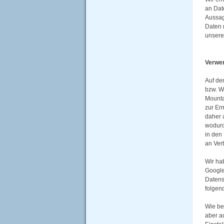
an Dat
Aussag
Daten 
unsere
Verwe
Auf de
bzw. W
Mounta
zur Er
daher 
wodurc
in den
an Ver
Wir ha
Google
Datens
folgen
Wie be
aber a