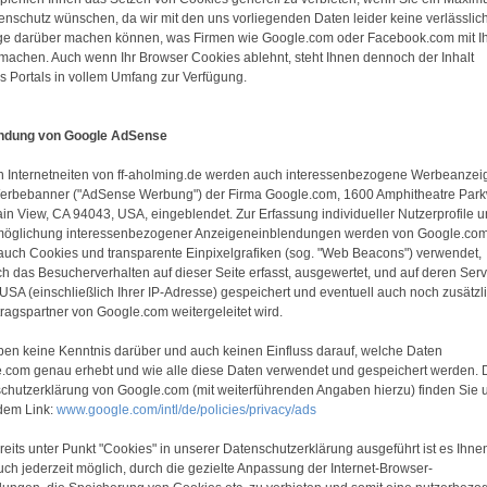
enschutz wünschen, da wir mit den uns vorliegenden Daten leider keine verlässlic
e darüber machen können, was Firmen wie Google.com oder Facebook.com mit I
machen. Auch wenn Ihr Browser Cookies ablehnt, steht Ihnen dennoch der Inhalt
s Portals in vollem Umfang zur Verfügung.
ndung von Google AdSense
n Internetneiten von ff-aholming.de werden auch interessenbezogene Werbeanzei
erbebanner ("AdSense Werbung") der Firma Google.com, 1600 Amphitheatre Park
in View, CA 94043, USA, eingeblendet. Zur Erfassung individueller Nutzerprofile 
möglichung interessenbezogener Anzeigeneinblendungen werden von Google.co
auch Cookies und transparente Einpixelgrafiken (sog. "Web Beacons") verwendet,
h das Besucherverhalten auf dieser Seite erfasst, ausgewertet, und auf deren Ser
 USA (einschließlich Ihrer IP-Adresse) gespeichert und eventuell auch noch zusätzl
tragspartner von Google.com weitergeleitet wird.
ben keine Kenntnis darüber und auch keinen Einfluss darauf, welche Daten
.com genau erhebt und wie alle diese Daten verwendet und gespeichert werden. 
chutzerklärung von Google.com (mit weiterführenden Angaben hierzu) finden Sie 
dem Link:
www.google.com/intl/de/policies/privacy/ads
reits unter Punkt "Cookies" in unserer Datenschutzerklärung ausgeführt ist es Ihne
uch jederzeit möglich, durch die gezielte Anpassung der Internet-Browser-