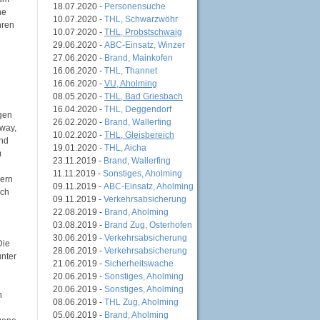
18.07.2020 -
Personensuche
he
10.07.2020 -
THL, Schwarzwöhr
hren
10.07.2020 -
THL, Probstschwaig
29.06.2020 -
ABC-Einsatz, Winzer
27.06.2020 -
Brand, Mainkofen
16.06.2020 -
THL, Thannet
16.06.2020 -
VU, Aholming
08.05.2020 -
THL, Bad Griesbach
16.04.2020 -
THL, Deggendorf
gen
26.02.2020 -
Brand, Wallerfing
way,
10.02.2020 -
THL, Gleisbereich
und
19.01.2020 -
THL, Aicha
m
23.11.2019 -
Brand, Wallerfing
11.11.2019 -
Sonstiges, Aholming
vern
09.11.2019 -
ABC-Einsatz, Aholming
ich
09.11.2019 -
Verkehrsabsicherung
22.08.2019 -
Brand, Aholming
03.08.2019 -
Brand Zug, Osterhofen
30.06.2019 -
Verkehrsabsicherung
Die
28.06.2019 -
Verkehrsabsicherung
unter
21.06.2019 -
Sicherheitswache
20.06.2019 -
Sonstiges, Aholming
20.06.2019 -
Sonstiges, Aholming
n
08.06.2019 -
THL Zug, Aholming
05.06.2019 -
Brand, Aholming