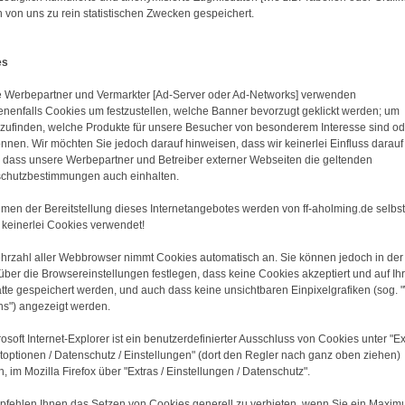
 von uns zu rein statistischen Zwecken gespeichert.
es
 Werbepartner und Vermarkter [Ad-Server oder Ad-Networks] verwenden
nenfalls Cookies um festzustellen, welche Banner bevorzugt geklickt werden; um
zufinden, welche Produkte für unsere Besucher von besonderem Interesse sind od
önnen. Wir möchten Sie jedoch darauf hinweisen, dass wir keinerlei Einfluss darauf
 dass unsere Werbepartner und Betreiber externer Webseiten die geltenden
chutzbestimmungen auch einhalten.
men der Bereitstellung dieses Internetangebotes werden von ff-aholming.de selbst
 keinerlei Cookies verwendet!
hrzahl aller Webbrowser nimmt Cookies automatisch an. Sie können jedoch in der
über die Browsereinstellungen festlegen, dass keine Cookies akzeptiert und auf Ihr
atte gespeichert werden, und auch dass keine unsichtbaren Einpixelgrafiken (sog.
s") angezeigt werden.
osoft Internet-Explorer ist ein benutzerdefinierter Ausschluss von Cookies unter "Ex
etoptionen / Datenschutz / Einstellungen" (dort den Regler nach ganz oben ziehen)
, im Mozilla Firefox über "Extras / Einstellungen / Datenschutz".
pfehlen Ihnen das Setzen von Cookies generell zu verbieten, wenn Sie ein Maxi