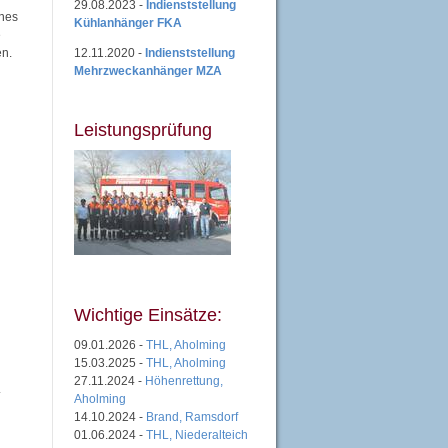
29.08.2023 -
Indienststellung
ines
Kühlanhänger FKA
e
12.11.2020 -
Indienststellung
en.
Mehrzweckanhänger MZA
Leistungsprüfung
Wichtige Einsätze:
09.01.2026 -
THL, Aholming
15.03.2025 -
THL, Aholming
27.11.2024 -
Höhenrettung,
.
Aholming
14.10.2024 -
Brand, Ramsdorf
01.06.2024 -
THL, Niederalteich