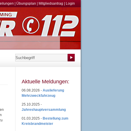
teilungen
|
Übungsplan
|
Mitgliedsantrag
|
Login
Aktuelle Meldungen:
06.08.2026 -
Auslieferung
Mehrzweckfahrzeug
25.10.2025 -
Jahreshauptversammlung
ten
en
01.03.2025 -
Bestellung zum
zu
Kreisbrandmeister