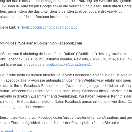
ung der durch das Cookie erzeugten und auf Ihre Nutzung der Website bezogenen
(inkl. Ihrer IP-Adresse)an Google sowie die Verarbeitung dieser Daten durch Goog
dern, auch indem Sie das unter dem folgenden Link verfügbare Browser-Plugin
erladen und auf Ihrem Rechner installieren.
uelle Link ist:
tools.google.com/dlpage/gaoptout
dung des "Sozialen Plug-ins" von Facebook.com
 Seiten von ff-aholming.de ist der "Like-Button" ("Gefällt mir") des sog. sozialen
rks Facebook, 1601 South California Avenue, Palo Alto, CA 94304, USA, als Plug-
aut (siehe auch:
developers.facebook.com/docs/plugins)
.
lug-in wird beim Besuchen unserer Seite vom Facebook-Server aus den USA gela
h Facebook Ihre IP-Adresse automatisch über Ihren Webbrowser erfährt und speic
ie dort in Ihrem Facebook-Benutzerkonto (Account) eingeloggt und klicken auf den
Button", während Sie unsere Seite besuchen, bringt Facebook dies zusätzlich mit I
erkonto in direkten Zusammenhang (Verlinkung). Wir haben keinerlei Kenntnis da
ch keinen Einfluss darauf, welche Daten Facebook genau erhebt und wie diese D
det und gespeichert werden.
tenschutzerklärung von Facebook.com (mit den weiterführenden Angaben, und au
versen Einstellmöglichkeiten zum Schutz der Privatsphäre) finden Sie unter:
facebook.com/policy.php