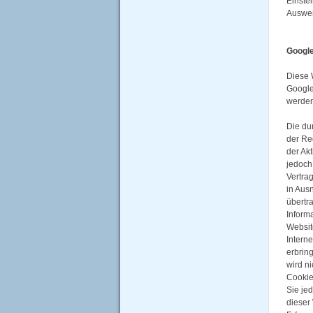
Einste
Auswer
Google
Diese 
Google
werden
Die du
der Re
der Ak
jedoch
Vertra
in Aus
übertr
Inform
Websit
Intern
erbrin
wird n
Cookie
Sie je
dieser