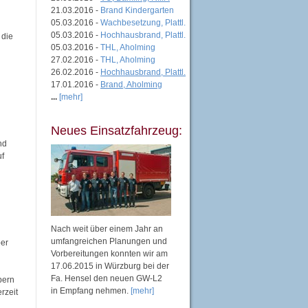
21.03.2016 -
Brand Kindergarten
05.03.2016 -
Wachbesetzung, Plattl.
05.03.2016 -
Hochhausbrand, Plattl.
 die
05.03.2016 -
THL, Aholming
27.02.2016 -
THL, Aholming
26.02.2016 -
Hochhausbrand, Plattl.
17.01.2016 -
Brand, Aholming
...
[mehr]
Neues Einsatzfahrzeug:
nd
uf
Nach weit über einem Jahr an
umfangreichen Planungen und
ber
Vorbereitungen konnten wir am
17.06.2015 in Würzburg bei der
Fa. Hensel den neuen GW-L2
bern
in Empfang nehmen.
[mehr]
rzeit