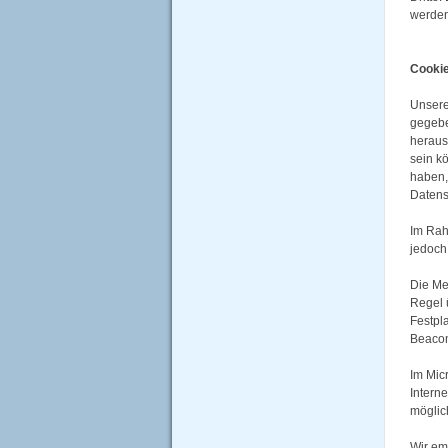
werden
Cooki
Unsere
gegebe
heraus
sein k
haben,
Datens
Im Rah
jedoch
Die Me
Regel 
Festpl
Beacon
Im Micr
Intern
möglich
Wir em