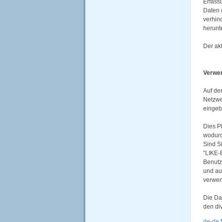
Erfass
Daten 
verhin
herunt
Der akt
Verwen
Auf den
Netzwe
eingeb
Dies P
wodurc
Sind S
"LIKE-
Benutz
und au
verwen
Die Da
den di
de-de.