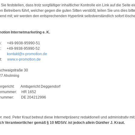
 Sie feststellen, dass trotz sorgfältiger inhaltlicher Kontrolle ein Link auf die Seite e
n Betreibers führt, welcher gegen die guten Sitten verstößt, teilen Sie uns dies bitt
nd mit; wir werden den entsprechenden Hyperlink selbstverständlich sofort lösch
otion Internetmarketing e. K.
on: +49-9938-95990-51
ax: +49-9938-95990-52
il:
kontakt@x-promotion.de
net:
www.x-promotion.de
schwaigstraße 30
27 Aholming
ergericht: Amtsgericht Deggendorf
ternummer: HR 1652
ernummer: DE 204212996
. med. Peter Kraut betreut diese Internetpräsenz redaktionell und administrativ mit
lich Verantwortlicher gemäß § 10 MDStV. ist jedoch allein Günther J. Kraut.