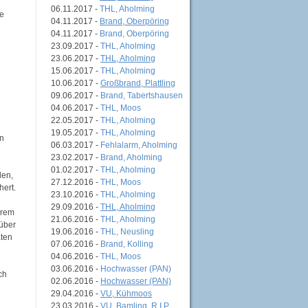
06.11.2017 -
THL, Aholming
le
04.11.2017 -
Brand, Oberpöring
04.11.2017 -
Brand, Oberpöring
23.09.2017 -
THL, Aholming
23.06.2017 -
THL, Aholming
15.06.2017 -
THL, Aholming
10.06.2017 -
Großbrand, Plattling
09.06.2017 -
Brand, Tabertshausen
04.06.2017 -
THL, Moos
22.05.2017 -
THL, Aholming
19.05.2017 -
THL, Aholming
in
06.03.2017 -
Fehlalarm, Aholming
23.02.2017 -
Brand, Aholming
01.02.2017 -
THL, Aholming
den,
27.12.2016 -
THL, Moos
hert.
23.10.2016 -
THL, Aholming
29.09.2016 -
THL, Aholming
hrem
21.06.2016 -
THL, Aholming
rüber
19.06.2016 -
THL, Neusling
aten
07.06.2016 -
Brand, Kolling
04.06.2016 -
THL, Moos
03.06.2016 -
Hochwasser (PAN)
ch
02.06.2016 -
Hochwasser (PAN)
29.04.2016 -
VU, Kühmoos
23.03.2016 -
VU, Bamling, R.I.P.