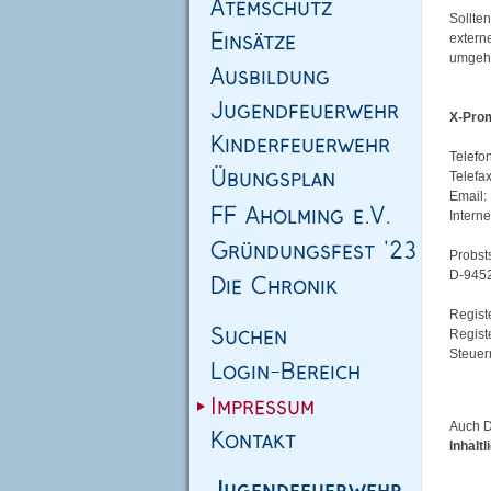
Sollten
externe
umgehe
X-Prom
Telef
Telef
Ema
Inter
Probst
D-945
Regist
Regis
Steu
Auch Dr
Inhalt