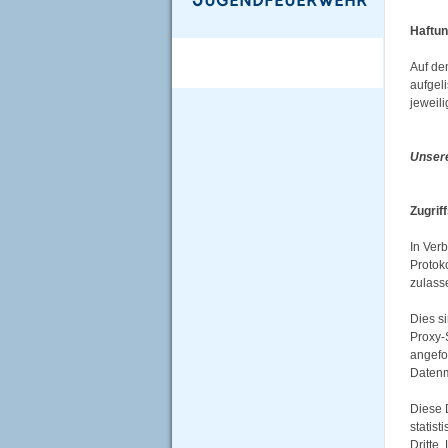
Haftu
Auf de
aufgeli
jeweil
Unser
Zugrif
In Ver
Protoko
zulass
Dies s
Proxy-
angefo
Datenm
Diese 
statis
Dritte.