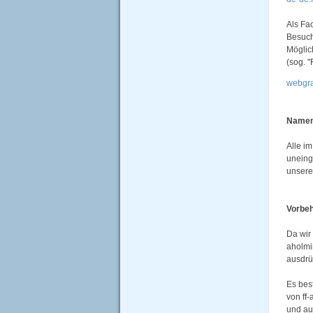
Als Fa
Besuch
Möglic
(sog. 
webgra
Namen
Alle i
uneing
unsere
Vorbeh
Da wir
aholmi
ausdrü
Es bes
von ff
und au