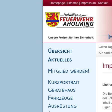
Homepage
|
Sitemap
|
Impressum
|
Kontakt
Guten Tag
Sie sind h
Imp
Linkha
Die Bet
der unt
Inhalt
Eigen!