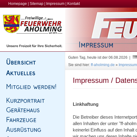
Homepage
|
Sitemap
|
Impressum
|
Kontakt
Guten Tag, heute ist der 06.08.2026 |
Sie sind hier:
ff-aholming.de
»
Impressum
Impressum / Datensc
Linkhaftung
Die Betreiber dieses Internetpor
allen Inhalten der unter "ff-ahol
keinerlei Einfluss auf den Inhalt
wir machen uns deren Inhalte ni