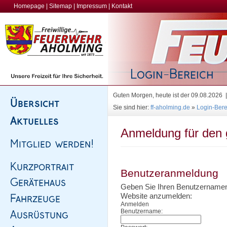
Homepage
|
Sitemap
|
Impressum
|
Kontakt
Guten Morgen, heute ist der 09.08.2026
Sie sind hier:
ff-aholming.de
»
Login-Bere
Anmeldung für den 
Benutzeranmeldung
Geben Sie Ihren Benutzernamen 
Website anzumelden:
Anmelden
Benutzername: