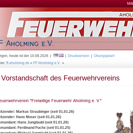
Mit
gen, heute ist der 10.08.2026 |
|
Druckversion
|
Übungsplan!
ier:
ff-aholming.de
»
FF Aholming e.V.
»
 Vorstandschaft des Feuerwehrvereins
sitzender: Markus Straubinger (seit 01.01.26)
sitzender: Hans Moser (seit 01.01.26)
mandant: Hans Jungtäubl (seit 01.01.26)
mandant: Ferdinand Fuchs (seit 01.01.25)