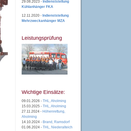
29.08.2023 -
Indienststellung
Kühlanhänger FKA
12.11.2020 -
Indienststellung
Mehrzweckanhänger MZA
Leistungsprüfung
Wichtige Einsätze:
09.01.2026 -
THL, Aholming
15.03.2025 -
THL, Aholming
27.11.2024 -
Höhenrettung,
Aholming
14.10.2024 -
Brand, Ramsdorf
01.06.2024 -
THL, Niederalteich