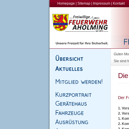
Homepage
|
Sitemap
|
Impressum
|
Kontakt
Guten Mor
Sie sind h
Die
1. Vor
2. Vor
1. Kom
2. Kom