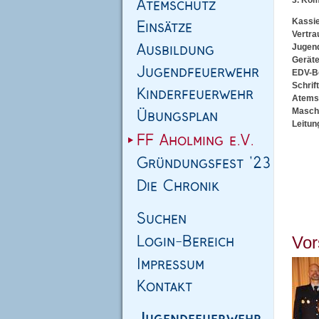
3. Kom
Kassie
Vertra
Jugend
Geräte
EDV-Be
Schrif
Atemsc
Maschi
Leitun
Vor