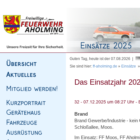
Homepage
|
Sitemap
|
Impressum
|
Kontakt
Guten Tag, heute ist der 07.08.2026 |
Sie sind hier:
ff-aholming.de
»
Einsätze
Das Einsatzjahr 202
Brand
Brand Gewerbe/Industrie - kein 
Schloßallee, Moos.
Im Einsatz: FF Moos, FF Aholmi