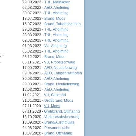
29.09.2023 -
THL, Mainkofen
02.08.2023 -
AED, Aholming
30.07.2023 -
THL, Aholming
18.07.2023 -
Brand, Moos
15.07.2023 -
Brand, Tabertshausen
29.06.2023 -
THL, Aholming
23.03.2023 -
THL, Aholming
02.02.2023 -
THL, Aholming
01.03.2022 -
VU, Aholming
05.02.2022 -
THL, Aholming
 -
28.12.2021 -
Brand, Moos
,
06.11.2021 -
VU, Probstschwaig
17.09.2021 -
AED, Neutiefenweg
09.04.2021 -
AED, Langenisarhofen
30.03.2021 -
AED, Aholming
29.03.2021 -
Brand, Neutiefenweg
12.03.2021 -
AED, Aholming
11.02.2021 -
VU, Gilsenöd
31.01.2021 -
Großbrand, Moos
27.11.2020 -
VU, Moos
07.11.2020 -
Großbrand, Ottmaring
18.10.2020 -
Verkehrsabsicherung
18.09.2020 -
Brand/Austritt Gas
24.08.2020 -
Personensuche
18.07.2020 -
Brand, Ottmaring