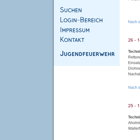
Nach 
Techni
Rettun
Einsat
Drohne
Nachal
Nach 
Techni
Aholmi
Waller