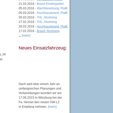
21.03.2016 -
Brand Kindergarten
05.03.2016 -
Wachbesetzung, Plattl.
05.03.2016 -
Hochhausbrand, Plattl.
05.03.2016 -
THL, Aholming
27.02.2016 -
THL, Aholming
26.02.2016 -
Hochhausbrand, Plattl.
17.01.2016 -
Brand, Aholming
...
[mehr]
Neues Einsatzfahrzeug:
t, FF
ei
Nach weit über einem Jahr an
umfangreichen Planungen und
Vorbereitungen konnten wir am
17.06.2015 in Würzburg bei der
Fa. Hensel den neuen GW-L2
in Empfang nehmen.
[mehr]