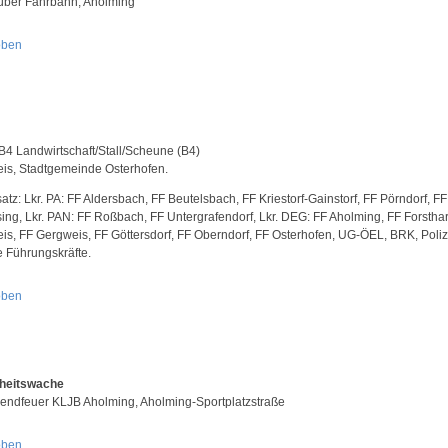
ber Fahrbahn, Aholming
oben
B4 Landwirtschaft/Stall/Scheune (B4)
is, Stadtgemeinde Osterhofen.
atz: Lkr. PA: FF Aldersbach, FF Beutelsbach, FF Kriestorf-Gainstorf, FF Pörndorf, FF
ing, Lkr. PAN: FF Roßbach, FF Untergrafendorf, Lkr. DEG: FF Aholming, FF Forsthar
is, FF Gergweis, FF Göttersdorf, FF Oberndorf, FF Osterhofen, UG-ÖEL, BRK, Poliz
e Führungskräfte.
oben
rheitswache
ndfeuer KLJB Aholming, Aholming-Sportplatzstraße
oben