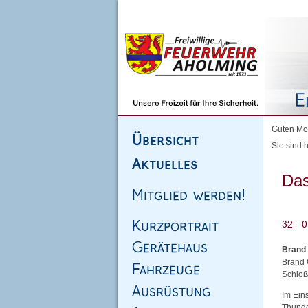
Homepage
|
Sitemap
|
Impressum
|
Kontakt
Guten Mor
Sie sind h
Das
Brand
Brand G
Schloß
Im Ein
Thundo