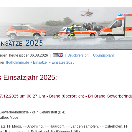
Mit
gen, heute ist der 06.08.2026 |
|
Druckversion
|
Übungsplan!
ier:
ff-aholming.de
»
Einsätze
»
Einsätze 2025
 Einsatzjahr 2025:
ewerbe/Industrie - kein Gefahrstoff (B 4)
allee, Moos.
satz: FF Moos, FF Aholming, FF Haardorf, FF Langenisarhofen, FF Osterhofen, FF
rf, Rettungsdienst, Polizei und die Führungskräfte.