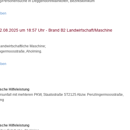
g/Personensuche in Deggendorf/Mainkofen, Bezirksklinikum
oben
landwirtschaftliche Maschine;
ngermoosstraße, Aholming.
oben
sche Hilfeleistung
rsunfall mit mehteren PKW, Staatsstraße ST2125 Abzw. Penzlingermoosstraße,
ing
sche Hilfeleistung