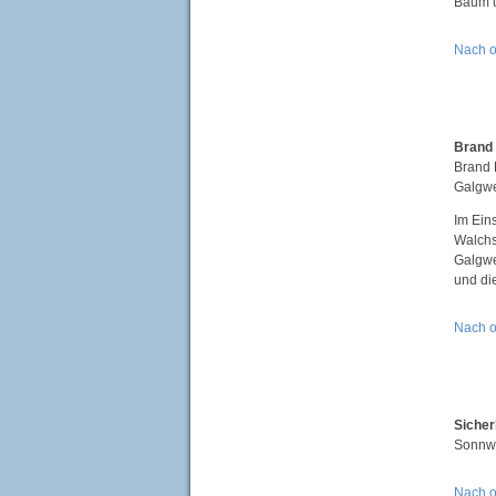
Baum ü
Nach 
Brand
Brand 
Galgwe
Im Eins
Walchs
Galgwe
und di
Nach 
Siche
Sonnwe
Nach 