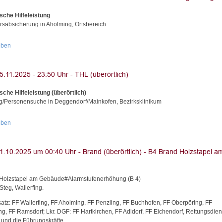
sche Hilfeleistung
rsabsicherung in Aholming, Ortsbereich
oben
sche Hilfeleistung (überörtlich)
g/Personensuche in Deggendorf/Mainkofen, Bezirksklinikum
oben
Holzstapel am Gebäude#Alarmstufenerhöhung (B 4)
Steg, Wallerfing.
satz: FF Wallerfing, FF Aholming, FF Penzling, FF Buchhofen, FF Oberpöring, FF
ng, FF Ramsdorf; Lkr. DGF: FF Hartkirchen, FF Adldorf, FF Eichendorf, Rettungsdien
i und die Führungskräfte.