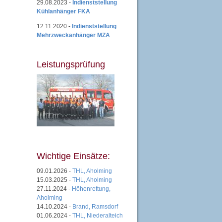
29.08.2023 -
Indienststellung
Kühlanhänger FKA
12.11.2020 -
Indienststellung
Mehrzweckanhänger MZA
Leistungsprüfung
Wichtige Einsätze:
09.01.2026 -
THL, Aholming
15.03.2025 -
THL, Aholming
27.11.2024 -
Höhenrettung,
Aholming
14.10.2024 -
Brand, Ramsdorf
01.06.2024 -
THL, Niederalteich