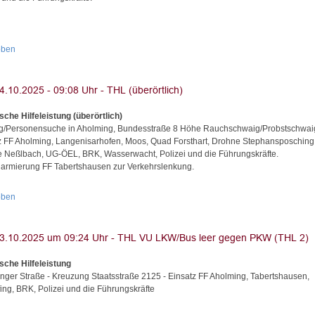
oben
sche Hilfeleistung (überörtlich)
g/Personensuche in Aholming, Bundesstraße 8 Höhe Rauchschwaig/Probstschwaig
z FF Aholming, Langenisarhofen, Moos, Quad Forsthart, Drohne Stephansposching
 Neßlbach, UG-ÖEL, BRK, Wasserwacht, Polizei und die Führungskräfte.
armierung FF Tabertshausen zur Verkehrslenkung.
oben
sche Hilfeleistung
nger Straße - Kreuzung Staatsstraße 2125 - Einsatz FF Aholming, Tabertshausen,
fing, BRK, Polizei und die Führungskräfte