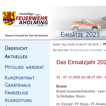
Homepage
|
Sitemap
|
Impressum
|
Kontakt
Guten Tag, heute ist der 07.08.2026 |
Sie sind hier:
ff-aholming.de
»
Einsätze
Das Einsatzjahr 202
Brand
Brand Gewerbe/Industrie - kein 
Schloßallee, Moos.
Im Einsatz: FF Moos, FF Aholmi