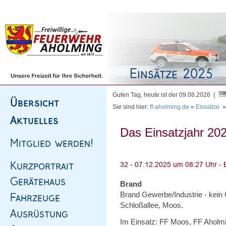
Homepage
|
Sitemap
|
Impressum
|
Kontakt
Guten Tag, heute ist der 09.08.2026 |
Sie sind hier:
ff-aholming.de
»
Einsätze
Das Einsatzjahr 202
Brand
Brand Gewerbe/Industrie - kein 
Schloßallee, Moos.
Im Einsatz: FF Moos, FF Aholmi