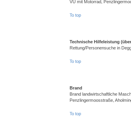
VU mit Motorrad, Penzlingermoo
To top
Technische Hilfeleistung (über
Rettung/Personensuche in Degg
To top
Brand
Brand landwirtschaftliche Masch
Penzlingermoosstraße, Aholmin
To top