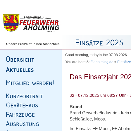
Homepage
|
Sitemap
|
Impressum
|
Kontakt
Good morning, today is the 07.08.2026 
You are here:&:
ff-aholming.de
»
Einsätze
Das Einsatzjahr 202
Brand
Brand Gewerbe/Industrie - kein 
Schloßallee, Moos.
Im Einsatz: FF Moos, FF Aholmi