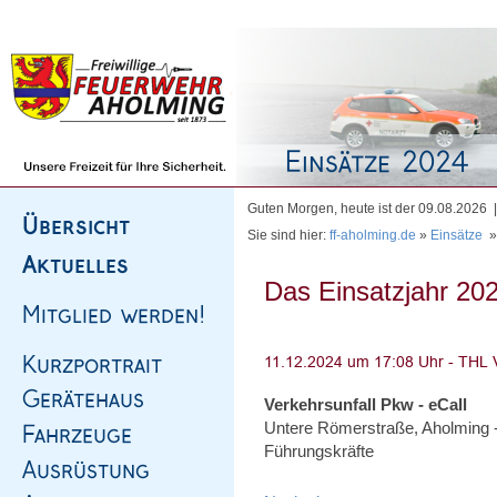
Homepage
|
Sitemap
|
Impressum
|
Kontakt
Guten Morgen, heute ist der 09.08.2026
Sie sind hier:
ff-aholming.de
»
Einsätze
Das Einsatzjahr 202
Verkehrsunfall Pkw - eCall
Untere Römerstraße, Aholming -
Führungskräfte