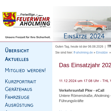
Homepage
|
Sitemap
|
Impressum
|
Kontakt
Guten Tag, heute ist der 06.08.2026 |
Sie sind hier:
ff-aholming.de
»
Einsätze
Das Einsatzjahr 202
Verkehrsunfall Pkw - eCall
Untere Römerstraße, Aholming -
Führungskräfte