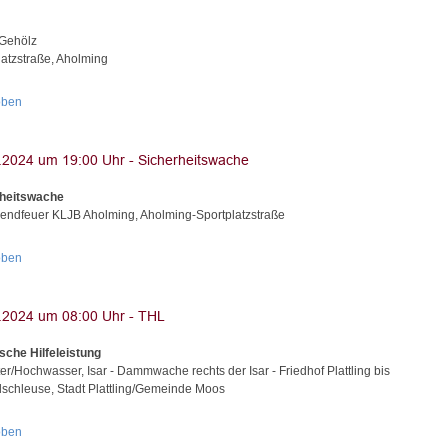
Gehölz
latzstraße, Aholming
oben
rheitswache
ndfeuer KLJB Aholming, Aholming-Sportplatzstraße
oben
sche Hilfeleistung
er/Hochwasser, Isar - Dammwache rechts der Isar - Friedhof Plattling bis
schleuse, Stadt Plattling/Gemeinde Moos
oben