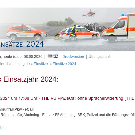
Mit
, heute ist der 08.08.2026 |
|
Druckversion
|
Übungsplan!
ier:
ff-aholming.de
»
Einsätze
»
Einsätze 2024
 Einsatzjahr 2024:
rsunfall Pkw - eCall
 Römerstraße, Aholming - Einsatz FF Aholming, BRK, Polizei und die Führungskräf
oben