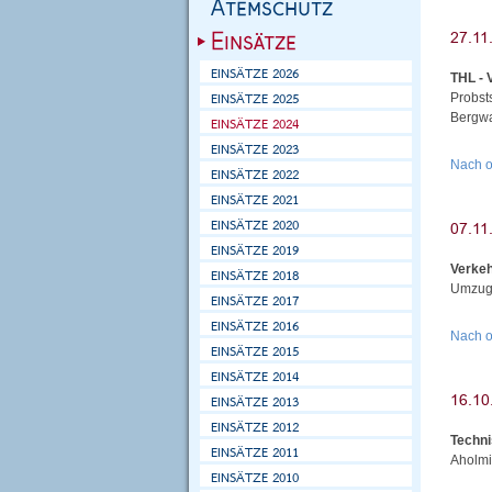
THL - 
Probst
Bergwa
Nach 
Verke
Umzug 
Nach 
Techni
Aholmi