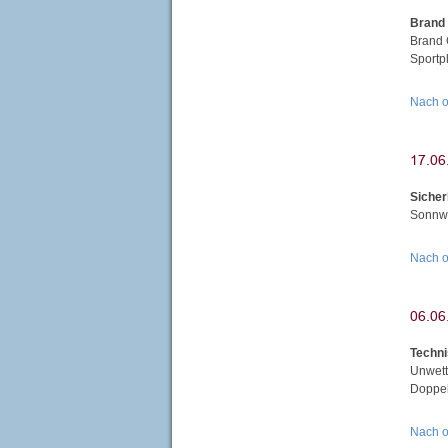
Brand
Brand 
Sportp
Nach 
Siche
Sonnwe
Nach 
Techni
Unwett
Doppel
Nach 