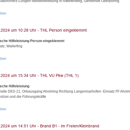
illation/Herz-Lungen-Wiederbelebung in Alttiefenweg, Gemeinde Oberpöring
oben
sche Hilfeleistung Person eingeklemmt
atz, Wallerfing
oben
sche Hilfeleistung
traße DEG 21, Ortsausgang Aholming Richtung Langenisarhofen- Einsatz FF Aholm
olizei und die Führungskräfte
oben