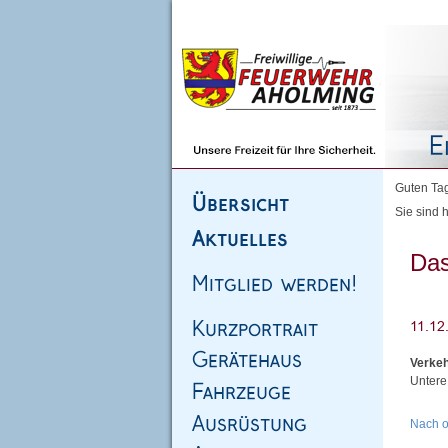
Homepage
|
Sitemap
|
Impressum
|
Kontakt
Guten Tag
Sie sind h
Das
Verkeh
Untere
Nach 