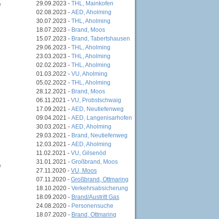
29.09.2023 -
THL, Mainkofen
e
02.08.2023 -
AED, Aholming
30.07.2023 -
THL, Aholming
18.07.2023 -
Brand, Moos
15.07.2023 -
Brand, Tabertshausen
29.06.2023 -
THL, Aholming
23.03.2023 -
THL, Aholming
02.02.2023 -
THL, Aholming
01.03.2022 -
VU, Aholming
05.02.2022 -
THL, Aholming
28.12.2021 -
Brand, Moos
06.11.2021 -
VU, Probstschwaig
17.09.2021 -
AED, Neutiefenweg
09.04.2021 -
AED, Langenisarhofen
30.03.2021 -
AED, Aholming
29.03.2021 -
Brand, Neutiefenweg
12.03.2021 -
AED, Aholming
11.02.2021 -
VU, Gilsenöd
31.01.2021 -
Großbrand, Moos
e
27.11.2020 -
VU, Moos
07.11.2020 -
Großbrand, Ottmaring
18.10.2020 -
Verkehrsabsicherung
18.09.2020 -
Brand/Austritt Gas
24.08.2020 -
Personensuche
18.07.2020 -
Brand, Ottmaring