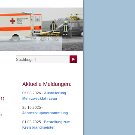
teilungen
|
Übungsplan
|
Mitgliedsantrag
|
Login
Aktuelle Meldungen:
06.08.2026 -
Auslieferung
Mehrzweckfahrzeug
25.10.2025 -
Jahreshauptversammlung
te
01.03.2025 -
Bestellung zum
Kreisbrandmeister