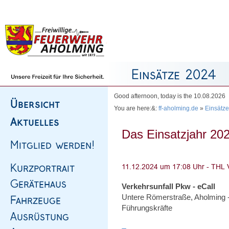
Homepage
|
Sitemap
|
Impressum
|
Kontakt
Good afternoon, today is the 10.08.2026
You are here:&:
ff-aholming.de
»
Einsätze
Das Einsatzjahr 202
Verkehrsunfall Pkw - eCall
Untere Römerstraße, Aholming -
Führungskräfte