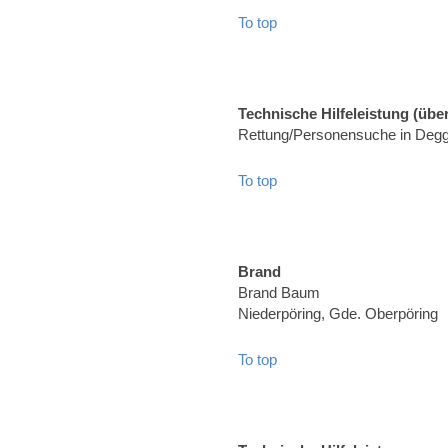
To top
Technische Hilfeleistung (über
Rettung/Personensuche in Degg
To top
Brand
Brand Baum
Niederpöring, Gde. Oberpöring
To top