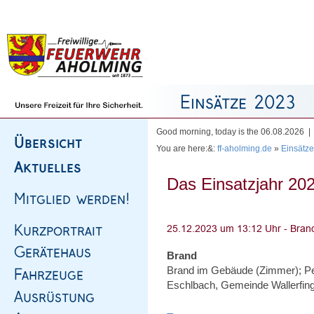
Homepage
|
Sitemap
|
Impressum
|
Kontakt
Good morning, today is the 06.08.2026 
You are here:&:
ff-aholming.de
»
Einsätze
Das Einsatzjahr 202
Brand
Brand im Gebäude (Zimmer); Pe
Eschlbach, Gemeinde Wallerfin