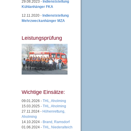
29.08.2023 -
Indienststellung
Kühlanhänger FKA
12.11.2020 -
Indienststellung
Mehrzweckanhänger MZA
Leistungsprüfung
Wichtige Einsätze:
09.01.2026 -
THL, Aholming
15.03.2025 -
THL, Aholming
27.11.2024 -
Höhenrettung,
Aholming
14.10.2024 -
Brand, Ramsdorf
01.06.2024 -
THL, Niederalteich