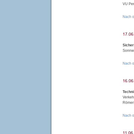
VU Per
Nach 
Siche
Sonnwe
Nach 
Techni
Verkeh
Römers
Nach 