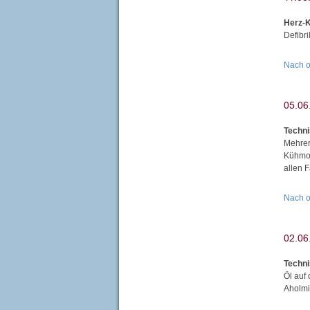
Herz-K
Defibr
Nach 
Techni
Mehrer
Kühmoo
allen 
Nach 
Techni
Öl auf
Aholmi