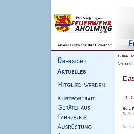
Homepage
|
Sitemap
|
Impressum
|
Kontakt
Guten Tag
Sie sind h
Das
Herz-K
Defibr
Nach 