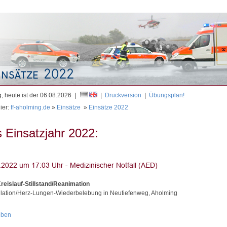
Mit
, heute ist der 06.08.2026 |
|
Druckversion
|
Übungsplan!
ier:
ff-aholming.de
»
Einsätze
»
Einsätze 2022
 Einsatzjahr 2022:
reislauf-Stillstand/Reanimation
illation/Herz-Lungen-Wiederbelebung in Neutiefenweg, Aholming
oben