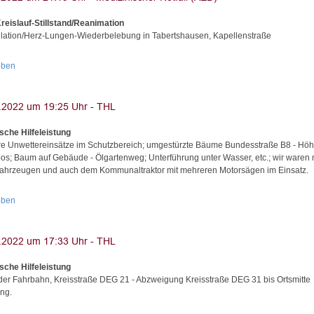
reislauf-Stillstand/Reanimation
illation/Herz-Lungen-Wiederbelebung in Tabertshausen, Kapellenstraße
oben
sche Hilfeleistung
e Unwettereinsätze im Schutzbereich; umgestürzte Bäume Bundesstraße B8 - Hö
s; Baum auf Gebäude - Ölgartenweg; Unterführung unter Wasser, etc.; wir waren 
Fahrzeugen und auch dem Kommunaltraktor mit mehreren Motorsägen im Einsatz.
oben
sche Hilfeleistung
 der Fahrbahn, Kreisstraße DEG 21 - Abzweigung Kreisstraße DEG 31 bis Ortsmitte
ng.