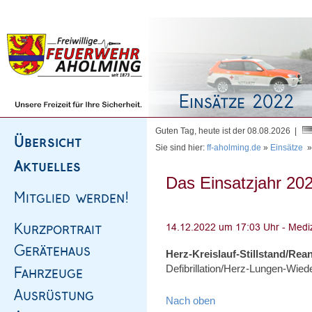
Homepage
|
Sitemap
|
Impressum
|
Kontakt
Guten Tag, heute ist der 08.08.2026 |
Sie sind hier:
ff-aholming.de
»
Einsätze
Das Einsatzjahr 202
Herz-Kreislauf-Stillstand/Rea
Defibrillation/Herz-Lungen-Wie
Nach oben