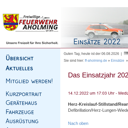
Homepage
|
Sitemap
|
Impressum
|
Kontakt
Guten Tag, heute ist der 06.08.2026 |
Sie sind hier:
ff-aholming.de
»
Einsätze
Das Einsatzjahr 202
Herz-Kreislauf-Stillstand/Rea
Defibrillation/Herz-Lungen-Wie
Nach oben