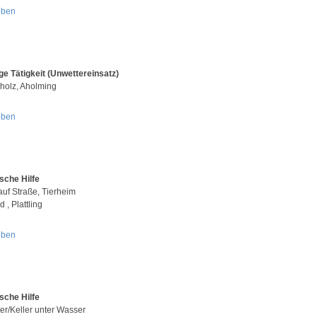
oben
ge Tätigkeit (Unwettereinsatz)
holz, Aholming
oben
sche Hilfe
uf Straße, Tierheim
d , Plattling
oben
sche Hilfe
er/Keller unter Wasser