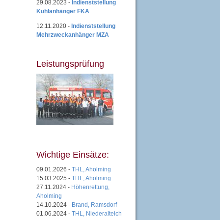
29.08.2023 -
Indienststellung
Kühlanhänger FKA
12.11.2020 -
Indienststellung
Mehrzweckanhänger MZA
Leistungsprüfung
Wichtige Einsätze:
09.01.2026 -
THL, Aholming
15.03.2025 -
THL, Aholming
27.11.2024 -
Höhenrettung,
Aholming
14.10.2024 -
Brand, Ramsdorf
01.06.2024 -
THL, Niederalteich