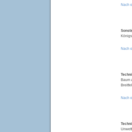
Nach 
Sonsti
Königs
Nach 
Techni
Baum a
Breitfel
Nach 
Techni
Unwett