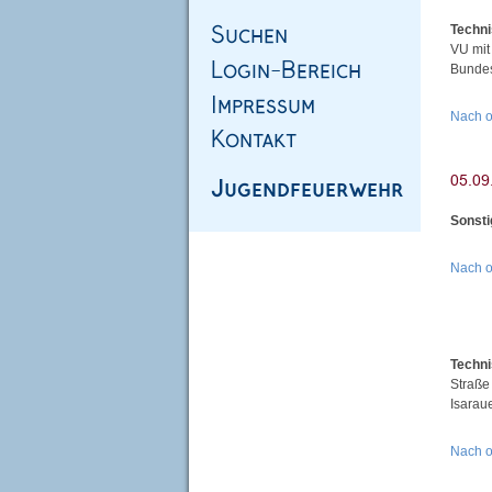
Techni
VU mi
Bundes
Nach 
Sonsti
Nach 
Techni
Straße
Isarau
Nach 