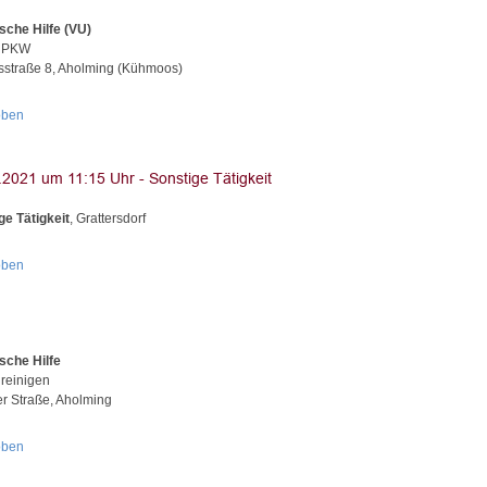
sche Hilfe (VU)
t PKW
straße 8, Aholming (Kühmoos)
oben
ge Tätigkeit
, Grattersdorf
oben
sche Hilfe
 reinigen
er Straße, Aholming
oben