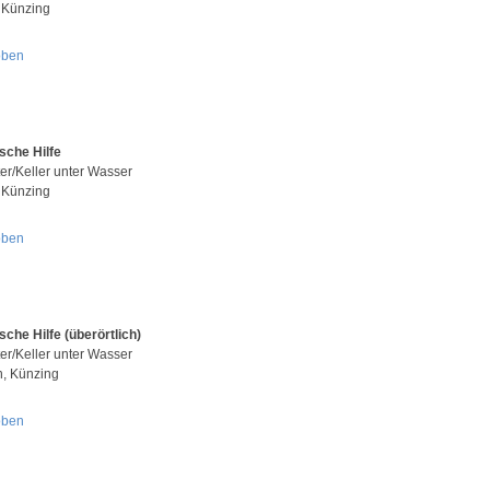
 Künzing
oben
sche Hilfe
er/Keller unter Wasser
 Künzing
oben
sche Hilfe (überörtlich)
er/Keller unter Wasser
n, Künzing
oben