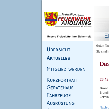
Homepage
|
Sitemap
|
Impressum
|
Kontakt
Guten Tag
Sie sind h
Das
Brand
Brand 
Zettel
Nach 