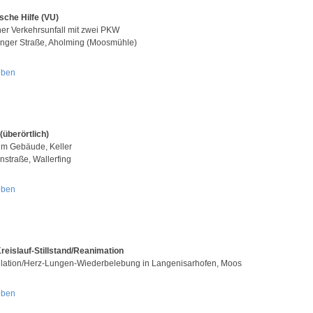
sche Hilfe (VU)
her Verkehrsunfall mit zwei PKW
nger Straße, Aholming (Moosmühle)
oben
(überörtlich)
im Gebäude, Keller
nstraße, Wallerfing
oben
reislauf-Stillstand/Reanimation
illation/Herz-Lungen-Wiederbelebung in Langenisarhofen, Moos
oben