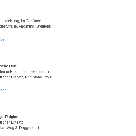
ntwicklung, im Gebäude
nger Straße, Aholming (Breitfeld)
oben
sche Hilfe
lming Hilfeleistungskontingent
tlicher Einsatz, Rheinland-Pfalz
oben
ge Tätigkeit
licher Einsatz
orian-Weg 3, Deggendorf