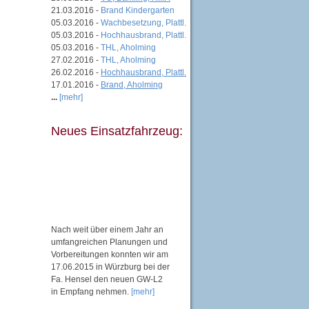
21.03.2016 -
Brand Kindergarten
05.03.2016 -
Wachbesetzung, Plattl.
05.03.2016 -
Hochhausbrand, Plattl.
05.03.2016 -
THL, Aholming
27.02.2016 -
THL, Aholming
26.02.2016 -
Hochhausbrand, Plattl.
17.01.2016 -
Brand, Aholming
...
[mehr]
Neues Einsatzfahrzeug:
Nach weit über einem Jahr an
umfangreichen Planungen und
Vorbereitungen konnten wir am
17.06.2015 in Würzburg bei der
Fa. Hensel den neuen GW-L2
in Empfang nehmen.
[mehr]