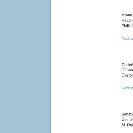
Brand
Rauche
Plattli
Nach 
Techni
FF Aho
Überör
Nach 
Sonsti
Überört
St.-Fl