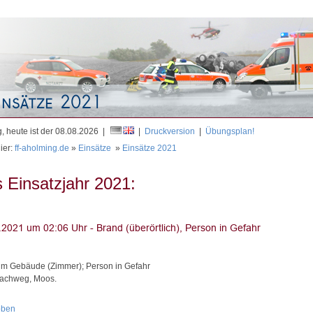
Mit
, heute ist der 08.08.2026 |
|
Druckversion
|
Übungsplan!
ier:
ff-aholming.de
»
Einsätze
»
Einsätze 2021
 Einsatzjahr 2021:
im Gebäude (Zimmer); Person in Gefahr
bachweg, Moos.
oben