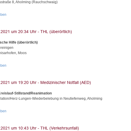
straße 8, Aholming (Rauchschwaig)
oben
sche Hilfe (überörtlich)
 reinigen
isarhofen, Moos
oben
reislauf-Stillstand/Reanimation
illation/Herz-Lungen-Wiederbelebung in Neutiefenweg, Aholming
oben