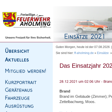
Homepage
|
Sitemap
|
Impressum
|
Kontakt
Guten Morgen, heute ist der 07.08.2026
Sie sind hier:
ff-aholming.de
»
Einsätze
Das Einsatzjahr 202
Brand
Brand im Gebäude (Zimmer); Pe
Zettelbachweg, Moos.