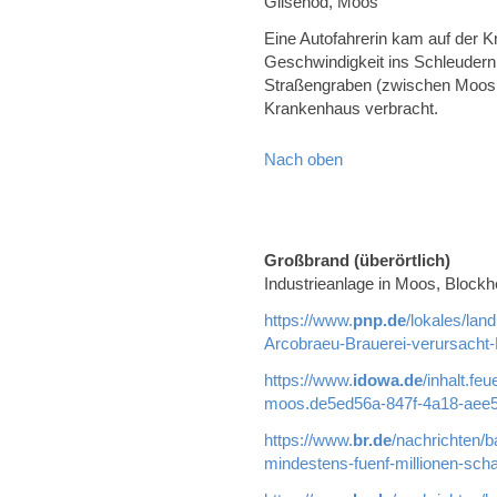
Gilsenöd, Moos
Eine Autofahrerin kam auf der 
Geschwindigkeit ins Schleudern
Straßengraben (zwischen Moos 
Krankenhaus verbracht.
Nach oben
Großbrand (überörtlich)
Industrieanlage in Moos, Blockh
https://www.
pnp.de
/lokales/lan
Arcobraeu-Brauerei-verursacht
https://www.
idowa.de
/inhalt.fe
moos.de5ed56a-847f-4a18-aee5
https://www.
br.de
/nachrichten/b
mindestens-fuenf-millionen-sch