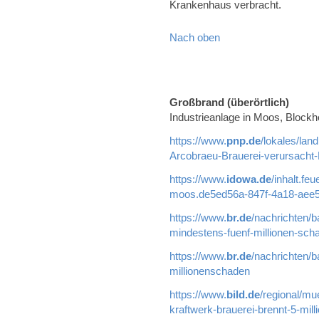
Krankenhaus verbracht.
Nach oben
Großbrand (überörtlich)
Industrieanlage in Moos, Blockh
https://www.
pnp.de
/lokales/lan
Arcobraeu-Brauerei-verursacht
https://www.
idowa.de
/inhalt.fe
moos.de5ed56a-847f-4a18-aee5
https://www.
br.de
/nachrichten/b
mindestens-fuenf-millionen-sch
https://www.
br.de
/nachrichten/b
millionenschaden
https://www.
bild.de
/regional/mu
kraftwerk-brauerei-brennt-5-mil