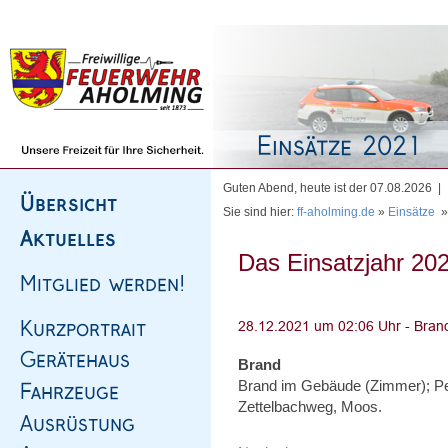
Homepage
|
Sitemap
|
Impressum
|
Kontakt
Guten Abend, heute ist der 07.08.2026 |
Sie sind hier:
ff-aholming.de
»
Einsätze
Das Einsatzjahr 202
Brand
Brand im Gebäude (Zimmer); Pe
Zettelbachweg, Moos.