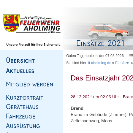
Homepage
|
Sitemap
|
Impressum
|
Kontakt
Guten Tag, heute ist der 07.08.2026 |
Sie sind hier:
ff-aholming.de
»
Einsätze
Das Einsatzjahr 202
Brand
Brand im Gebäude (Zimmer); Pe
Zettelbachweg, Moos.