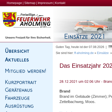
Homepage
|
Sitemap
|
Impressum
|
Kontakt
Guten Tag, heute ist der 07.08.2026 |
Sie sind hier:
ff-aholming.de
»
Einsätze
Das Einsatzjahr 202
Brand
Brand im Gebäude (Zimmer); Pe
Zettelbachweg, Moos.