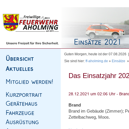
Homepage
|
Sitemap
|
Impressum
|
Kontakt
Guten Morgen, heute ist der 07.08.2026
Sie sind hier:
ff-aholming.de
»
Einsätze
Das Einsatzjahr 202
Brand
Brand im Gebäude (Zimmer); Pe
Zettelbachweg, Moos.