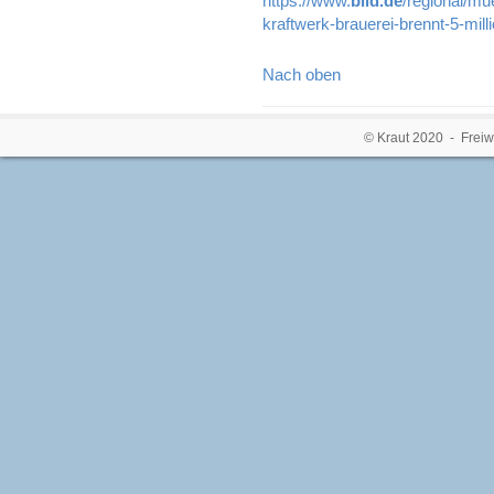
https://www.
bild.de
/regional/mu
kraftwerk-brauerei-brennt-5-mil
Nach oben
© Kraut 2020 - Freiw