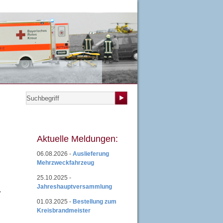
teilungen
|
Übungsplan
|
Mitgliedsantrag
|
Login
Aktuelle Meldungen:
06.08.2026 -
Auslieferung
Mehrzweckfahrzeug
25.10.2025 -
Jahreshauptversammlung
,
01.03.2025 -
Bestellung zum
Kreisbrandmeister