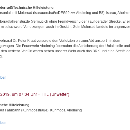
torrad)/Technische Hilfeleistung
rsunfall mit Motorrad (Isarauerstraße/DEG29 zw. Aholming und B8), Isarau, Aholmi
orradfahrer stürzte (vermutlich ohne Fremdverschulden) auf gerader Strecke. Er erl
i mittelschwere Verletzungen; auch im Gesicht. Sein Motorrad landete im angrenz
ehrarzt Dr. Peter Kraut versorgte den Verletzten bis zum Abtransport mit dem
gswagen. Die Feuerwehr Aholming übernahm die Absicherung der Unfallstelle und
e den Verkehr. Vor Ort waren neben unserer Wehr auch das BRK und eine Streife de
g.
oben
sche Hilfeleistung
uf Fahrbahn (Kühmoosstraße), Kühmoos, Aholming
oben