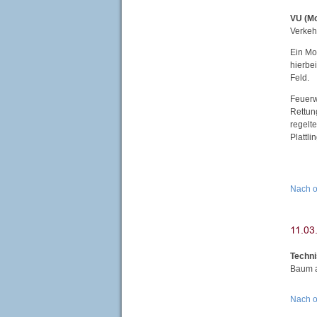
VU (Mo
Verkeh
Ein Mot
hierbe
Feld.
Feuerw
Rettun
regelt
Plattlin
Nach 
Techni
Baum a
Nach 