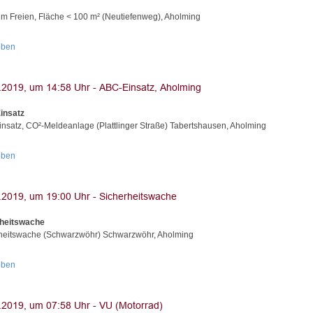
im Freien, Fläche < 100 m² (Neutiefenweg), Aholming
oben
insatz
nsatz, CO²-Meldeanlage (Plattlinger Straße) Tabertshausen, Aholming
oben
rheitswache
heitswache (Schwarzwöhr) Schwarzwöhr, Aholming
oben