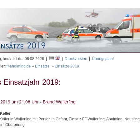
Mit
, heute ist der 08.08.2026 |
|
Druckversion
|
Übungsplan!
ier:
ff-aholming.de
»
Einsätze
»
Einsätze 2019
 Einsatzjahr 2019:
Keller
eller in Wallerfing mit Person in Gefahr, Einsatz FF Wallerfing, Aholming, Neusling
rf, Oberpöring