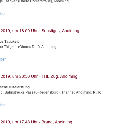
ge Tätigkeit (Obere Römerstraße), Aholming
oben
ge Tätigkeit
ge Tätigkeit (Oberes Dorf), Aholming
oben
sche Hilfeleistung
g (Bahnstrecke Passau-Regensburg), Thannet, Aholming;
R.I.P.
oben