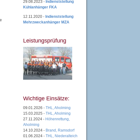
29.08.2023 -
Indienststellung
Kühlanhänger FKA
12.11.2020 -
Indienststellung
re
Mehrzweckanhänger MZA
Leistungsprüfung
Wichtige Einsätze:
09.01.2026 -
THL, Aholming
15.03.2025 -
THL, Aholming
27.11.2024 -
Höhenrettung,
Aholming
14.10.2024 -
Brand, Ramsdorf
01.06.2024 -
THL, Niederalteich