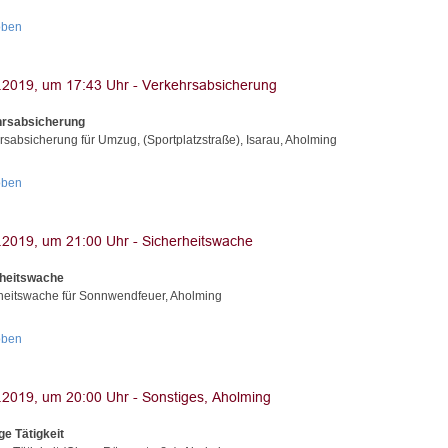
oben
hrsabsicherung
rsabsicherung für Umzug, (Sportplatzstraße), Isarau, Aholming
oben
rheitswache
heitswache für Sonnwendfeuer, Aholming
oben
ge Tätigkeit