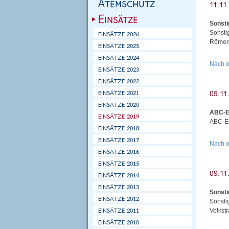
Sonsti
Sonsti
Römers
Nach 
ABC-E
ABC-Ei
Nach 
Sonsti
Sonsti
Volkst