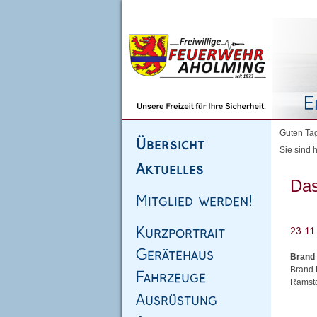
Homepage
|
Sitemap
|
Impressum
|
Kontakt
Guten Tag
Sie sind h
Das
Brand 
Brand K
Ramsto