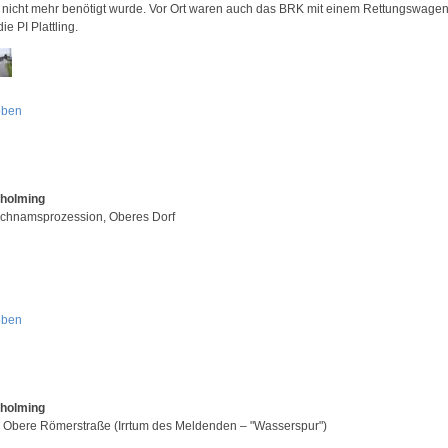
 nicht mehr benötigt wurde. Vor Ort waren auch das BRK mit einem Rettungswage
ie PI Plattling.
oben
Aholming
ichnamsprozession, Oberes Dorf
oben
Aholming
, Obere Römerstraße (Irrtum des Meldenden – "Wasserspur")