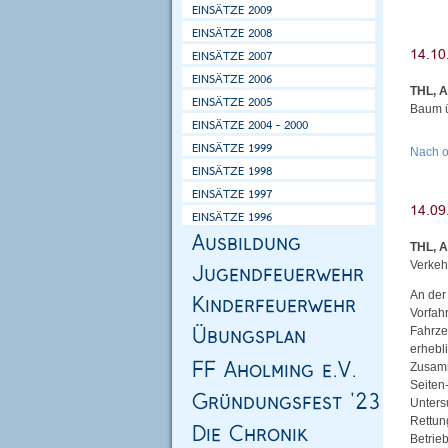
THL, 
Baum ü
Nach 
THL, A
Verkehr
An der
Vorfah
Fahrze
erhebl
Zusamm
Seiten
Unters
Rettun
Betrie