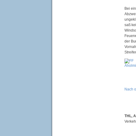
Bei ei
Abzwei
ungekl
saß ke
Windsc
Feuerw
der Bu
Vornah
Streif
Nach 
THL, 
Verkeh