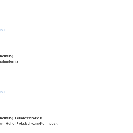
oben
Aholming
rshindernis
oben
holming, Bundesstraße 8
w - Höhe Probstschwaig/Kühmoos).