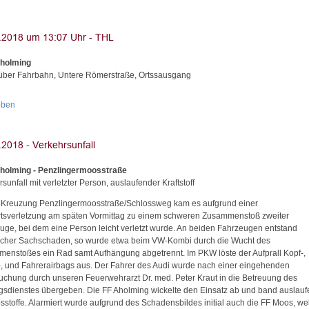
Aholming
ber Fahrbahn, Untere Römerstraße, Ortssausgang
oben
holming - Penzlingermoosstraße
sunfall mit verletzter Person, auslaufender Kraftstoff
 Kreuzung Penzlingermoosstraße/Schlossweg kam es aufgrund einer
rtsverletzung am späten Vormittag zu einem schweren Zusammenstoß zweiter
uge, bei dem eine Person leicht verletzt wurde. An beiden Fahrzeugen entstand
icher Sachschaden, so wurde etwa beim VW-Kombi durch die Wucht des
enstoßes ein Rad samt Aufhängung abgetrennt. Im PKW löste der Aufprall Kopf-,
-, und Fahrerairbags aus. Der Fahrer des Audi wurde nach einer eingehenden
uchung durch unseren Feuerwehrarzt Dr. med. Peter Kraut in die Betreuung des
gsdienstes übergeben. Die FF Aholming wickelte den Einsatz ab und band auslau
bsstoffe. Alarmiert wurde aufgrund des Schadensbildes initial auch die FF Moos, we