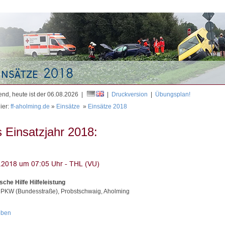
Mit
nd, heute ist der 06.08.2026 |
|
Druckversion
|
Übungsplan!
ier:
ff-aholming.de
»
Einsätze
»
Einsätze 2018
 Einsatzjahr 2018:
sche Hilfe Hilfeleistung
 PKW (Bundesstraße), Probstschwaig, Aholming
oben