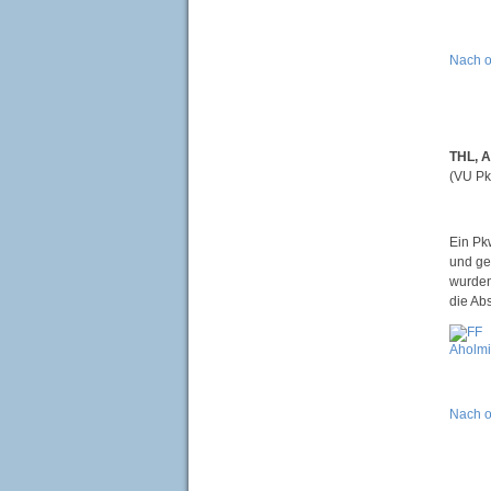
Nach 
THL, A
(VU Pk
Ein Pk
und ge
wurden
die Ab
Nach 