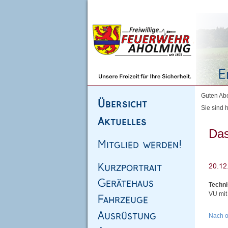
Homepage
|
Sitemap
|
Impressum
|
Kontakt
Guten Abe
Sie sind h
Das
Techni
VU mit
Nach 