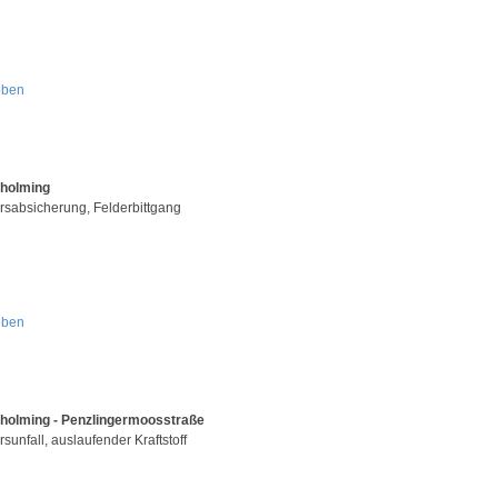
oben
Aholming
rsabsicherung, Felderbittgang
oben
holming - Penzlingermoosstraße
sunfall, auslaufender Kraftstoff