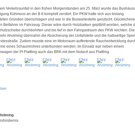
nem Verkehrsunfall in den frühen Morgenstunden am 25. März wurde das Bushäus
gung Kühmoos an der B 8 komplett zerstört. Ein PKW hatte sich aus bislang
ärten Gründen überschlagen und war in die Buswartestelle gerutscht. Glücklicher
in Beifahrer im Fahrzeug. Dieser wäre durch Holzbalken gepfählt worden, welche d
hutzscheibe durchbohrten und bis tief in den Fahrgastraum des PKW reichten. Die
ehr Aholming übernahm die Absicherung der Unfallstelle und die halbseitige Spe
ndesstraße. Zudem musste eine im Motorraum auftretende Rauchentwicklung durc
me eines Schaumrohres unterbunden werden. Im Einsatz war neben einem
enwagen der PI Plattling auch das BRK mit dem Notarzt aus Plattling.
oben
Aholming
rshindernis