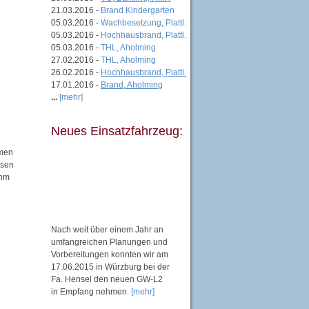
21.03.2016 -
Brand Kindergarten
05.03.2016 -
Wachbesetzung, Plattl.
05.03.2016 -
Hochhausbrand, Plattl.
05.03.2016 -
THL, Aholming
27.02.2016 -
THL, Aholming
26.02.2016 -
Hochhausbrand, Plattl.
17.01.2016 -
Brand, Aholming
...
[mehr]
Neues Einsatzfahrzeug:
mmen
ssen
ahm
Nach weit über einem Jahr an
umfangreichen Planungen und
Vorbereitungen konnten wir am
17.06.2015 in Würzburg bei der
Fa. Hensel den neuen GW-L2
in Empfang nehmen.
[mehr]