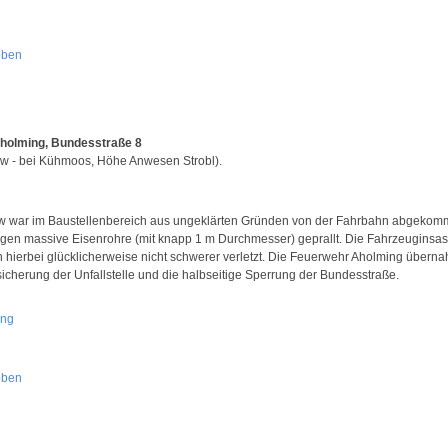
oben
holming, Bundesstraße 8
w - bei Kühmoos, Höhe Anwesen Strobl).
w war im Baustellenbereich aus ungeklärten Gründen von der Fahrbahn abgeko
gen massive Eisenrohre (mit knapp 1 m Durchmesser) geprallt. Die Fahrzeuginsa
 hierbei glücklicherweise nicht schwerer verletzt. Die Feuerwehr Aholming übern
sicherung der Unfallstelle und die halbseitige Sperrung der Bundesstraße.
oben