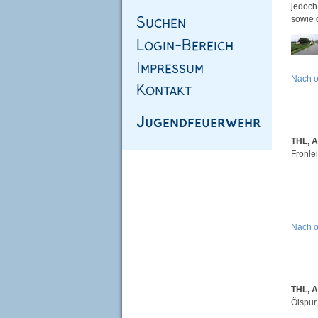
jedoch
sowie d
Nach 
THL, 
Fronle
Nach 
THL, 
Ölspur