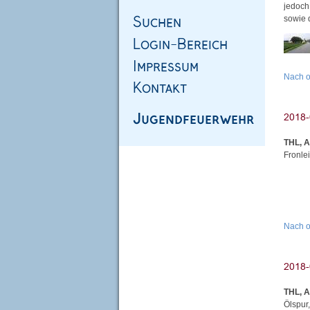
jedoch
sowie d
Nach 
THL, 
Fronle
Nach 
THL, 
Ölspur