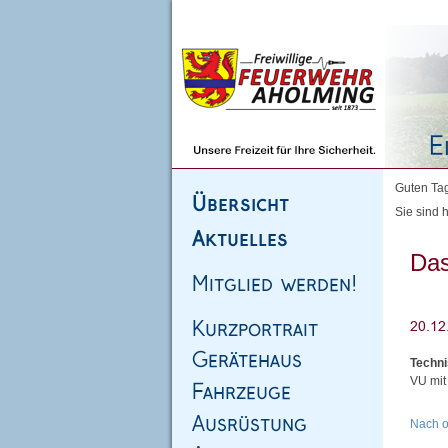
Homepage
|
Sitemap
|
Impressum
|
Kontakt
Guten Tag
Sie sind h
Das
Techni
VU mit
Nach 