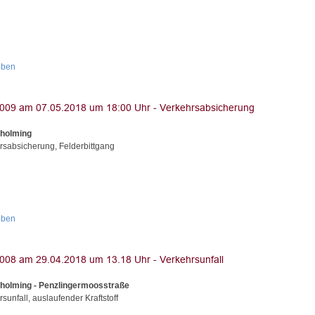
oben
Aholming
rsabsicherung, Felderbittgang
oben
holming - Penzlingermoosstraße
sunfall, auslaufender Kraftstoff