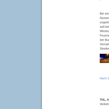
Bei ei
Abzwei
ungekl
saß ke
Windsc
Feuerw
der Bu
Vornah
Streif
Nach 
THL, 
Verkeh