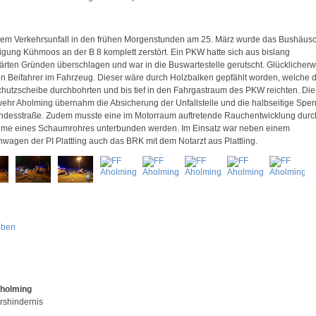
nem Verkehrsunfall in den frühen Morgenstunden am 25. März wurde das Bushäus
gung Kühmoos an der B 8 komplett zerstört. Ein PKW hatte sich aus bislang
ärten Gründen überschlagen und war in die Buswartestelle gerutscht. Glücklicher
in Beifahrer im Fahrzeug. Dieser wäre durch Holzbalken gepfählt worden, welche d
hutzscheibe durchbohrten und bis tief in den Fahrgastraum des PKW reichten. Die
ehr Aholming übernahm die Absicherung der Unfallstelle und die halbseitige Spe
ndesstraße. Zudem musste eine im Motorraum auftretende Rauchentwicklung durc
me eines Schaumrohres unterbunden werden. Im Einsatz war neben einem
enwagen der PI Plattling auch das BRK mit dem Notarzt aus Plattling.
oben
Aholming
rshindernis