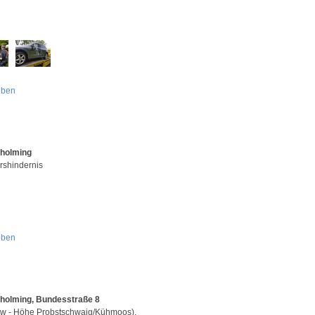
oben
Aholming
rshindernis
oben
holming, Bundesstraße 8
w - Höhe Probstschwaig/Kühmoos).