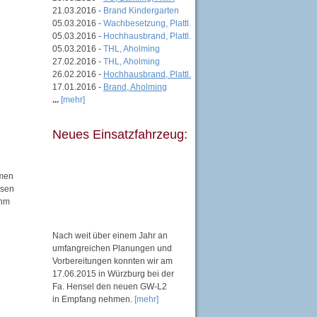
21.03.2016 -
Brand Kindergarten
05.03.2016 -
Wachbesetzung, Plattl.
05.03.2016 -
Hochhausbrand, Plattl.
05.03.2016 -
THL, Aholming
27.02.2016 -
THL, Aholming
26.02.2016 -
Hochhausbrand, Plattl.
17.01.2016 -
Brand, Aholming
...
[mehr]
Neues Einsatzfahrzeug:
mmen
ssen
ahm
Nach weit über einem Jahr an
umfangreichen Planungen und
Vorbereitungen konnten wir am
17.06.2015 in Würzburg bei der
Fa. Hensel den neuen GW-L2
in Empfang nehmen.
[mehr]