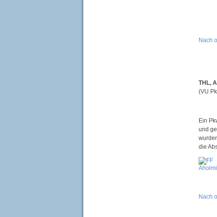
Nach 
THL, A
(VU Pk
Ein Pk
und ge
wurden
die Ab
Nach 