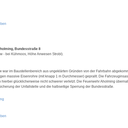
oben
holming, Bundesstraße 8
w - bei Kühmoos, Höhe Anwesen Strobl).
w war im Baustellenbereich aus ungeklärten Gründen von der Fahrbahn abgeko
gen massive Eisenrohre (mit knapp 1 m Durchmesser) geprallt. Die Fahrzeuginsa
 hierbei glücklicherweise nicht schwerer verletzt. Die Feuerwehr Aholming übern
sicherung der Unfallstelle und die halbseitige Sperrung der Bundesstraße.
oben