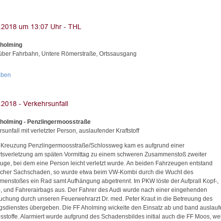
Aholming
ber Fahrbahn, Untere Römerstraße, Ortssausgang
oben
holming - Penzlingermoosstraße
sunfall mit verletzter Person, auslaufender Kraftstoff
 Kreuzung Penzlingermoosstraße/Schlossweg kam es aufgrund einer
rtsverletzung am späten Vormittag zu einem schweren Zusammenstoß zweiter
uge, bei dem eine Person leicht verletzt wurde. An beiden Fahrzeugen entstand
icher Sachschaden, so wurde etwa beim VW-Kombi durch die Wucht des
enstoßes ein Rad samt Aufhängung abgetrennt. Im PKW löste der Aufprall Kopf-,
-, und Fahrerairbags aus. Der Fahrer des Audi wurde nach einer eingehenden
uchung durch unseren Feuerwehrarzt Dr. med. Peter Kraut in die Betreuung des
gsdienstes übergeben. Die FF Aholming wickelte den Einsatz ab und band auslau
bsstoffe. Alarmiert wurde aufgrund des Schadensbildes initial auch die FF Moos, we