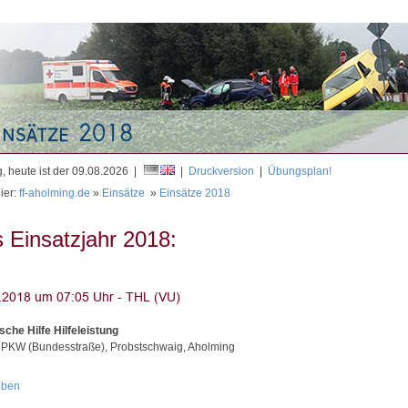
Mit
, heute ist der 09.08.2026 |
|
Druckversion
|
Übungsplan!
ier:
ff-aholming.de
»
Einsätze
»
Einsätze 2018
 Einsatzjahr 2018:
sche Hilfe Hilfeleistung
 PKW (Bundesstraße), Probstschwaig, Aholming
oben