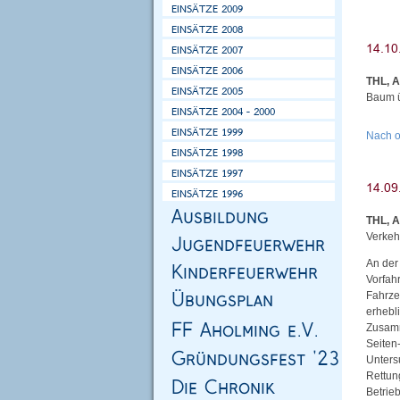
THL, 
Baum ü
Nach 
THL, A
Verkehr
An der
Vorfah
Fahrze
erhebl
Zusamm
Seiten
Unters
Rettun
Betrie