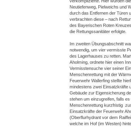
verkomplizierte. Hier wurden di
Neutiefenweg, Pielweichs und Wal
durch das Entfernen der Türen 
verbrachten diese – nach Rett
des Bayerischen Roten Kreuzes
die Rettungssanitäter erfolgte.
Im zweiten Übungsabschnitt wa
notwendig, um vier vermisste 
des Lagerhauses zu retten. Mar
Aholming, ordnete hier einen Inn
Vermisstensuche vier seiner Ei
Menschenrettung mit der Wärmebi
Feuerwehr Wallerfing stellte hie
mindestens zwei Einsatzkräfte 
Gebäude zur Eigensicherung de
stehen um einzugreifen, falls es
Menschenrettung kurzfristig zus
Einsatzkräfte der Feuerwehr Aho
(Oberflurhydrant vor dem Raiffei
welche im Hof (im Westen) hinter