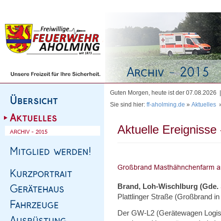
Homepage
|
Sitemap
|
Impressum
|
Kontakt
Guten Morgen, heute ist der 07.08.2026
Sie sind hier:
ff-aholming.de
»
Aktuelles
Aktuelle Ereignisse 
Brand, Loh-Wischlburg (Gde.
Plattlinger Straße (Großbrand i
Der GW-L2 (Gerätewagen Logisti