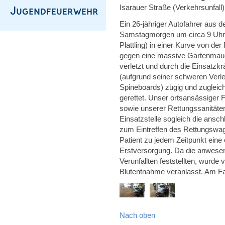
Isarauer Straße (Verkehrsunfall)
Ein 26-jähriger Autofahrer aus
Samstagmorgen um circa 9 Uhr i
Plattling) in einer Kurve von 
gegen eine massive Gartenmauer
verletzt und durch die Einsatzkr
(aufgrund seiner schweren Verl
Spineboards) zügig und zugleic
gerettet. Unser ortsansässiger 
sowie unserer Rettungssanitäte
Einsatzstelle sogleich die ansc
zum Eintreffen des Rettungswag
Patient zu jedem Zeitpunkt eine
Erstversorgung. Da die anwese
Verunfallten feststellten, wurde
Blutentnahme veranlasst. Am Fa
Nach oben