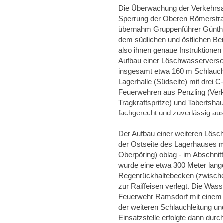
Die Überwachung der Verkehrsa
Sperrung der Oberen Römerstra
übernahm Gruppenführer Günther
dem südlichen und östlichen B
also ihnen genaue Instruktionen 
Aufbau einer Löschwasserversor
insgesamt etwa 160 m Schlauchl
Lagerhalle (Südseite) mit drei 
Feuerwehren aus Penzling (Ver
Tragkraftspritze) und Tabertshau
fachgerecht und zuverlässig aus
Der Aufbau einer weiteren Lösc
der Ostseite des Lagerhauses mi
Oberpöring) oblag - im Abschnitt
wurde eine etwa 300 Meter lang
Regenrückhaltebecken (zwische
zur Raiffeisen verlegt. Die Wass
Feuerwehr Ramsdorf mit einem
der weiteren Schlauchleitung 
Einsatzstelle erfolgte dann dur