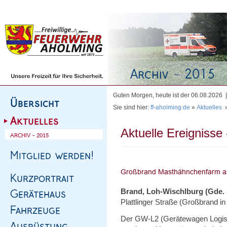
Homepage
|
Sitemap
|
Impressum
|
Kontakt
Guten Morgen, heute ist der 06.08.2026
Sie sind hier:
ff-aholming.de
»
Aktuelles
Aktuelle Ereignisse 
Brand, Loh-Wischlburg (Gde.
Plattlinger Straße (Großbrand i
Der GW-L2 (Gerätewagen Logisti