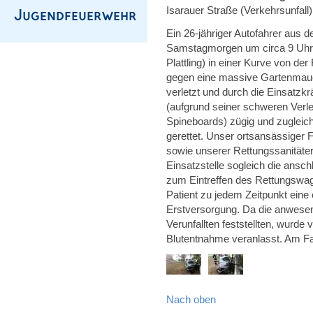
Isarauer Straße (Verkehrsunfall)
Ein 26-jähriger Autofahrer aus
Samstagmorgen um circa 9 Uhr i
Plattling) in einer Kurve von 
gegen eine massive Gartenmauer
verletzt und durch die Einsatzkr
(aufgrund seiner schweren Verl
Spineboards) zügig und zugleic
gerettet. Unser ortsansässiger 
sowie unserer Rettungssanitäte
Einsatzstelle sogleich die ansc
zum Eintreffen des Rettungswag
Patient zu jedem Zeitpunkt eine
Erstversorgung. Da die anwese
Verunfallten feststellten, wurde
Blutentnahme veranlasst. Am Fa
Nach oben