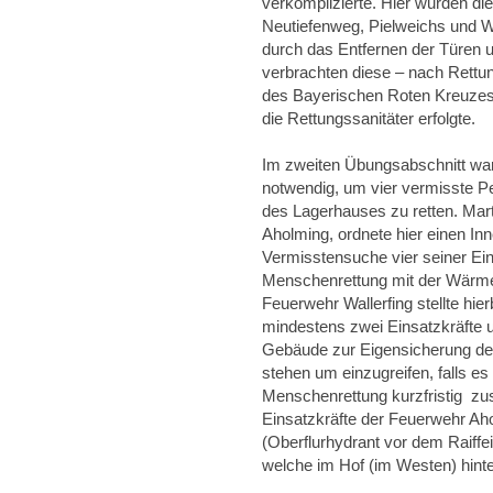
verkomplizierte. Hier wurden di
Neutiefenweg, Pielweichs und Wal
durch das Entfernen der Türen 
verbrachten diese – nach Rett
des Bayerischen Roten Kreuzes
die Rettungssanitäter erfolgte.
Im zweiten Übungsabschnitt wa
notwendig, um vier vermisste 
des Lagerhauses zu retten. Mar
Aholming, ordnete hier einen Inn
Vermisstensuche vier seiner Ei
Menschenrettung mit der Wärmebi
Feuerwehr Wallerfing stellte hie
mindestens zwei Einsatzkräfte 
Gebäude zur Eigensicherung de
stehen um einzugreifen, falls es
Menschenrettung kurzfristig zus
Einsatzkräfte der Feuerwehr Aho
(Oberflurhydrant vor dem Raiffei
welche im Hof (im Westen) hinter