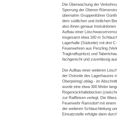
Die Überwachung der Verkehrsa
Sperrung der Oberen Römerstra
übernahm Gruppenführer Günther
dem südlichen und östlichen B
also ihnen genaue Instruktionen 
Aufbau einer Löschwasserversor
insgesamt etwa 160 m Schlauchl
Lagerhalle (Südseite) mit drei 
Feuerwehren aus Penzling (Ver
Tragkraftspritze) und Tabertshau
fachgerecht und zuverlässig aus
Der Aufbau einer weiteren Lösc
der Ostseite des Lagerhauses mi
Oberpöring) oblag - im Abschnitt
wurde eine etwa 300 Meter lang
Regenrückhaltebecken (zwische
zur Raiffeisen verlegt. Die Wass
Feuerwehr Ramsdorf mit einem
der weiteren Schlauchleitung 
Einsatzstelle erfolgte dann dur