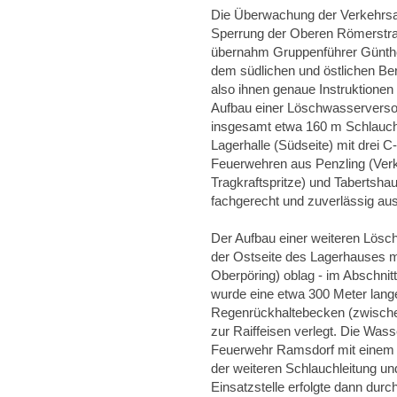
Die Überwachung der Verkehrsa
Sperrung der Oberen Römerstra
übernahm Gruppenführer Günther
dem südlichen und östlichen B
also ihnen genaue Instruktionen 
Aufbau einer Löschwasserversor
insgesamt etwa 160 m Schlauchl
Lagerhalle (Südseite) mit drei 
Feuerwehren aus Penzling (Ver
Tragkraftspritze) und Tabertshau
fachgerecht und zuverlässig aus
Der Aufbau einer weiteren Lösc
der Ostseite des Lagerhauses mi
Oberpöring) oblag - im Abschnitt
wurde eine etwa 300 Meter lang
Regenrückhaltebecken (zwische
zur Raiffeisen verlegt. Die Wass
Feuerwehr Ramsdorf mit einem
der weiteren Schlauchleitung 
Einsatzstelle erfolgte dann dur