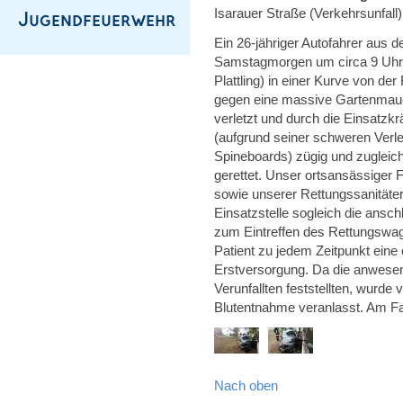
Isarauer Straße (Verkehrsunfall)
Ein 26-jähriger Autofahrer aus
Samstagmorgen um circa 9 Uhr i
Plattling) in einer Kurve von 
gegen eine massive Gartenmauer
verletzt und durch die Einsatzkr
(aufgrund seiner schweren Verl
Spineboards) zügig und zugleic
gerettet. Unser ortsansässiger 
sowie unserer Rettungssanitäte
Einsatzstelle sogleich die ansc
zum Eintreffen des Rettungswag
Patient zu jedem Zeitpunkt eine
Erstversorgung. Da die anwese
Verunfallten feststellten, wurde
Blutentnahme veranlasst. Am Fa
Nach oben