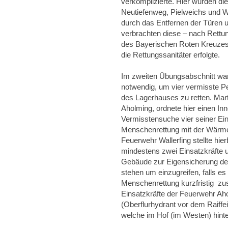
verkomplizierte. Hier wurden di
Neutiefenweg, Pielweichs und Wal
durch das Entfernen der Türen 
verbrachten diese – nach Rett
des Bayerischen Roten Kreuzes
die Rettungssanitäter erfolgte.
Im zweiten Übungsabschnitt wa
notwendig, um vier vermisste 
des Lagerhauses zu retten. Mar
Aholming, ordnete hier einen Inn
Vermisstensuche vier seiner Ei
Menschenrettung mit der Wärmebi
Feuerwehr Wallerfing stellte hie
mindestens zwei Einsatzkräfte 
Gebäude zur Eigensicherung de
stehen um einzugreifen, falls es
Menschenrettung kurzfristig zus
Einsatzkräfte der Feuerwehr Aho
(Oberflurhydrant vor dem Raiffei
welche im Hof (im Westen) hinter