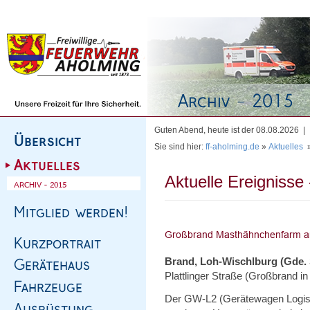
Homepage
|
Sitemap
|
Impressum
|
Kontakt
Guten Abend, heute ist der 08.08.2026 |
Sie sind hier:
ff-aholming.de
»
Aktuelles
Aktuelle Ereignisse 
Brand, Loh-Wischlburg (Gde.
Plattlinger Straße (Großbrand i
Der GW-L2 (Gerätewagen Logisti