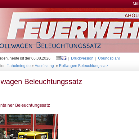
Mit
gen, heute ist der 06.08.2026 |
|
Druckversion
|
Übungsplan!
ier:
ff-aholming.de
»
Ausrüstung
»
Rollwagen Beleuchtungssatz
lwagen Beleuchtungssatz