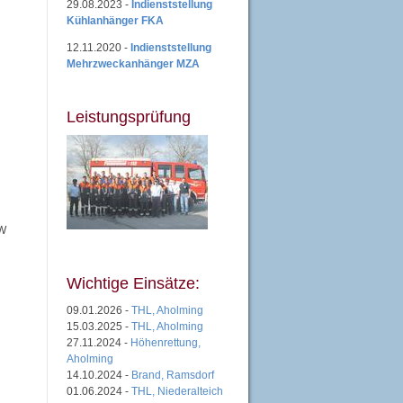
29.08.2023 -
Indienststellung
Kühlanhänger FKA
12.11.2020 -
Indienststellung
Mehrzweckanhänger MZA
Leistungsprüfung
0W
Wichtige Einsätze:
09.01.2026 -
THL, Aholming
15.03.2025 -
THL, Aholming
27.11.2024 -
Höhenrettung,
Aholming
14.10.2024 -
Brand, Ramsdorf
01.06.2024 -
THL, Niederalteich