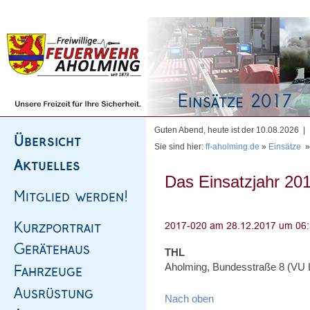
Homepage
|
Sitemap
|
Impressum
|
Kontakt
Guten Abend, heute ist der 10.08.2026 |
Sie sind hier:
ff-aholming.de
»
Einsätze
Das Einsatzjahr 201
THL
Aholming, Bundesstraße 8 (VU LK
Nach oben