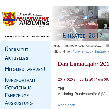
Homepage
|
Sitemap
|
Impressum
|
Kontakt
Guten Tag, heute ist der 08.08.2026 |
Sie sind hier:
ff-aholming.de
»
Einsätze
Das Einsatzjahr 201
THL
Aholming, Bundesstraße 8 (VU LK
Nach oben